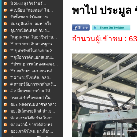
ปี 2563 ธุรกิจร้านรั...
พาไป ประมูล ซ
# เปลี่ยน "กองทอง" ไม...
รับซื้อของเก่าโดยการเ...
สมรภูมิเหล็ก: ลมหายใจ...
อุปกรณ์ตัดเหล็ก กับ ร...
จำนวนผู้เข้าชม : 6
"หลุมพราง" ในอาชีพร้าน...
** การยกระดับมาตรฐาน
กา...
** ขุมทรัพย์ในกองขยะ 2...
**คู่มือการคัดแยกสแตนเ...
**ปรากฏการณ์ทองแดงพุ่ง...
**รวยเงียบๆ แต่รวยนาน!...
# ฝ่าพายุรีไซเคิล: กลย...
# ศาสตร์ลับการหาทำเลร้...
# เปลี่ยนขยะรกบ้าน ให้...
กระแส รับซื้อของเก่าใน...
ขยะ พลังงานมหาศาลกลาง
ใ...
ขยะอิเล็กทรอนิกส์ นำเข...
ข้อควรระวัง8อย่าง ในกา...
ของพวกนี้ ขายได้ด้วยหร...
ของเก่าตัวไหน น่าเก็งก...