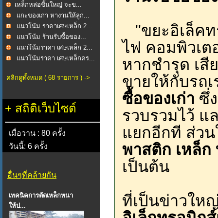
​เหล็กหล่อชิ้นใหญ่ จะข...
แกะของเก่า หางานให้ลูก...
"ขยะอิเล็คทรอ
แนวโน้ม ราคาเศษเหล็ก 2...
แนวโน้ม ร้านรับซื้อของ...
ไฟ คอมพิวเตอร
แนวโน้มราคา เศษเหล็ก 2...
แนวโน้มราคา เศษเหล็กคร...
หากชำรุด เสีย
ขายให้กับรถเร่
คลิกดูทั้งหมด ( 68 รายการ ) ->
ซื้อของเก่า
ซึ่ง
+
สถิติเว็บไซต์
รวบรวมไว้ และ
แยกอีกที ส่วนใ
เมื่อวาน : 80 ครั้ง
พาสติก เหล็ก
วันนี้: 6 ครั้ง
เป็นต้น
อื่นๆที่คล้ายกัน
เทคนิคการตัดเหล็กหนา
ที่เป็นข่าวใ
ให้ป...
อิเล็กทรอนิกส์