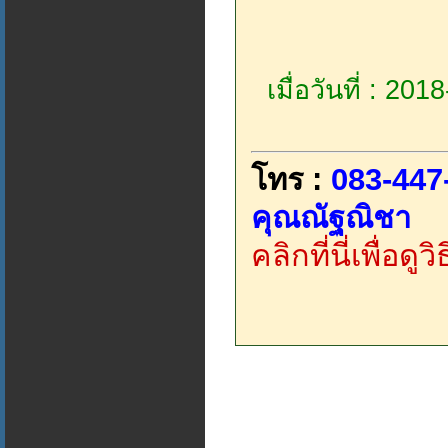
เมื่อวันที่ : 20
โทร :
083-447
คุณณัฐณิชา
คลิกที่นี่เพื่อด