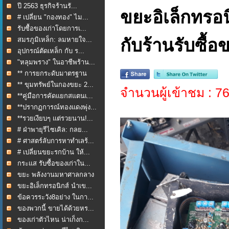
ปี 2563 ธุรกิจร้านรั...
ขยะอิเล็กทรอน
# เปลี่ยน "กองทอง" ไม...
รับซื้อของเก่าโดยการเ...
สมรภูมิเหล็ก: ลมหายใจ...
กับร้านรับซื้อ
อุปกรณ์ตัดเหล็ก กับ ร...
"หลุมพราง" ในอาชีพร้าน...
** การยกระดับมาตรฐาน
กา...
** ขุมทรัพย์ในกองขยะ 2...
จำนวนผู้เข้าชม : 7
**คู่มือการคัดแยกสแตนเ...
**ปรากฏการณ์ทองแดงพุ่ง...
**รวยเงียบๆ แต่รวยนาน!...
# ฝ่าพายุรีไซเคิล: กลย...
# ศาสตร์ลับการหาทำเลร้...
# เปลี่ยนขยะรกบ้าน ให้...
กระแส รับซื้อของเก่าใน...
ขยะ พลังงานมหาศาลกลาง
ใ...
ขยะอิเล็กทรอนิกส์ นำเข...
ข้อควรระวัง8อย่าง ในกา...
ของพวกนี้ ขายได้ด้วยหร...
ของเก่าตัวไหน น่าเก็งก...