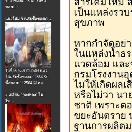
สารเคมีใหม่ 
ราคาของเก่า ราคารับซื้อ
ของเก่า
เป็นแหล่งรวบ
แนวโน้ม ร้านรับซื้อของเก่...
สุขภาพ
หากกำจัดอย่าง
ในแหล่งน้ำธรร
แวดล้อม และ
รับซื้อของเก่าปี 2564 แนว
กรมโรงงานอุ
โน้มรับซื้อของเก่า2564 รับ
ไม่ให้เกิดผล
ซื้อของเก่า 2564 ดีไหม
หรือไม่ว่า นา
# เปลี่ยน "กองทอง" ไม่
ให...
ชาติ เพราะตอ
ขยะอันตราย น
ฐานการผลิตมา