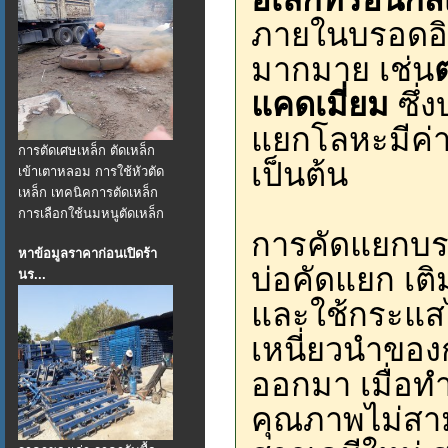
ภายในบรอดอิเ
มากมาย เช่น
แคดเมี่ยม
ซึ่ง
แยกโลหะมีค่า
การตัดเศษเหล็ก ตัดเหล็ก
เป็นต้น
เข้าเตาหลอม การใช้หัวตัด
เหล็ก เทคนิคการตัดเหล็ก
การเลือกใช้นมหนูตัดเหล็ก
การคัดแยกบรอ
หาข้อมูลราคาก่อนเปิดร้า
บ่อคัดแยก เติ
นร...
และใช้กระแส
เหนี่ยวนำของก
ออกมา เมื่อทำ
คุณภาพไม่สามา