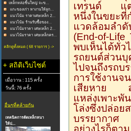
เทรนด์ แต่
​เหล็กหล่อชิ้นใหญ่ จะข...
แกะของเก่า หางานให้ลูก...
หนึ่งในขยะที่
แนวโน้ม ราคาเศษเหล็ก 2...
แนวโน้ม ร้านรับซื้อของ...
แวดล้อมลำดั
แนวโน้มราคา เศษเหล็ก 2...
(End-of-Life
แนวโน้มราคา เศษเหล็กคร...
พบเห็นได้ทั
คลิกดูทั้งหมด ( 68 รายการ ) ->
รถยนต์ส่วน
+
สถิติเว็บไซต์
ไปจนถึงรถบร
การใช้งานจน
เมื่อวาน : 115 ครั้ง
เสียหาย ส่ว
วันนี้: 76 ครั้ง
แหล่งเพาะพัน
อื่นๆที่คล้ายกัน
โล่งซึ่งปล่อย
บรรยากาศ
เทคนิคการตัดเหล็กหนา
ให้ป...
อย่างไรก็ตาม