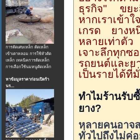
ธุรกิจ" ขยะสี
หากเราเข้าใ
เกรด ยางหนึ่
หลายเท่าตัว 
การตัดเศษเหล็ก ตัดเหล็ก
เจาะลึกทุกซอ
เข้าเตาหลอม การใช้หัวตัด
รถยนต์และยา
เหล็ก เทคนิคการตัดเหล็ก
การเลือกใช้นมหนูตัดเหล็ก
เป็นรายได้ที่ม
หาข้อมูลราคาก่อนเปิดร้า
นร...
ทำไมร้านรับซื้
ยาง?
หลายคนอาจสงส
ทั่วไปถึงไม่