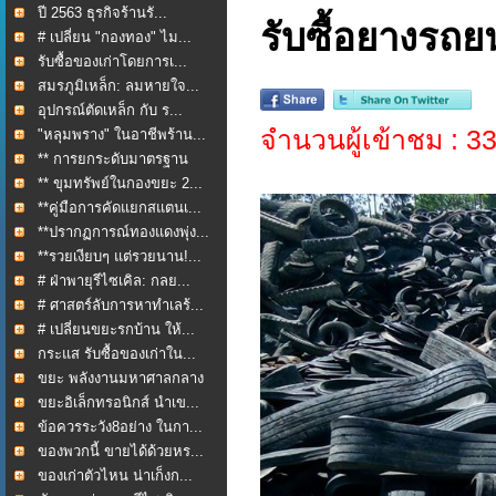
ปี 2563 ธุรกิจร้านรั...
รับซื้อยางรถยน
# เปลี่ยน "กองทอง" ไม...
รับซื้อของเก่าโดยการเ...
สมรภูมิเหล็ก: ลมหายใจ...
อุปกรณ์ตัดเหล็ก กับ ร...
จำนวนผู้เข้าชม : 
"หลุมพราง" ในอาชีพร้าน...
** การยกระดับมาตรฐาน
กา...
** ขุมทรัพย์ในกองขยะ 2...
**คู่มือการคัดแยกสแตนเ...
**ปรากฏการณ์ทองแดงพุ่ง...
**รวยเงียบๆ แต่รวยนาน!...
# ฝ่าพายุรีไซเคิล: กลย...
# ศาสตร์ลับการหาทำเลร้...
# เปลี่ยนขยะรกบ้าน ให้...
กระแส รับซื้อของเก่าใน...
ขยะ พลังงานมหาศาลกลาง
ใ...
ขยะอิเล็กทรอนิกส์ นำเข...
ข้อควรระวัง8อย่าง ในกา...
ของพวกนี้ ขายได้ด้วยหร...
ของเก่าตัวไหน น่าเก็งก...