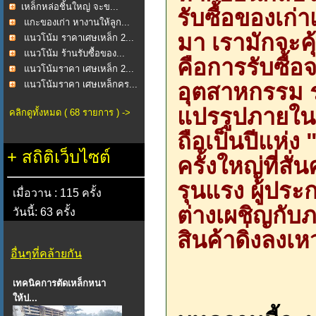
​เหล็กหล่อชิ้นใหญ่ จะข...
รับซื้อของเก่
แกะของเก่า หางานให้ลูก...
มา เรามักจะคุ
แนวโน้ม ราคาเศษเหล็ก 2...
แนวโน้ม ร้านรับซื้อของ...
คือการรับซื้
แนวโน้มราคา เศษเหล็ก 2...
อุตสาหกรรม 
แนวโน้มราคา เศษเหล็กคร...
แปรรูปภายในป
คลิกดูทั้งหมด ( 68 รายการ ) ->
ถือเป็นปีแห่ง
+
สถิติเว็บไซต์
ครั้งใหญ่ที่ส
รุนแรง ผู้ปร
เมื่อวาน : 115 ครั้ง
ต่างเผชิญกับ
วันนี้: 63 ครั้ง
สินค้าดิ่งลงเ
อื่นๆที่คล้ายกัน
เทคนิคการตัดเหล็กหนา
ให้ป...