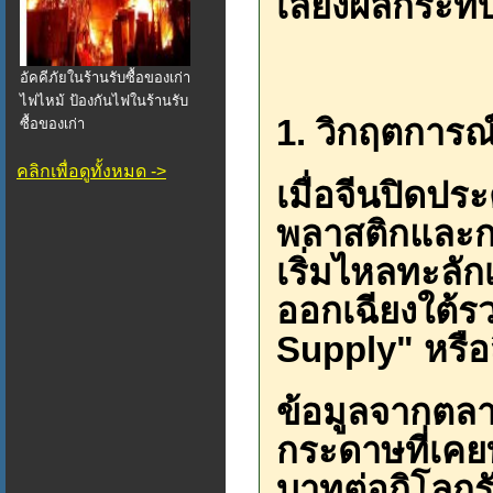
เลี่ยงผลกระทบน
อัคคีภัยในร้านรับซื้อของเก่า
ไฟไหม้ ป้องกันไฟในร้านรับ
1. วิกฤตการ
ซื้อของเก่า
คลิกเพื่อดูทั้งหมด ->
เมื่อจีนปิดปร
พลาสติกและกร
เริ่มไหลทะลัก
ออกเฉียงใต้ร
Supply" หรือ
ข้อมูลจากตลา
กระดาษที่เคยท
บาทต่อกิโลกรั