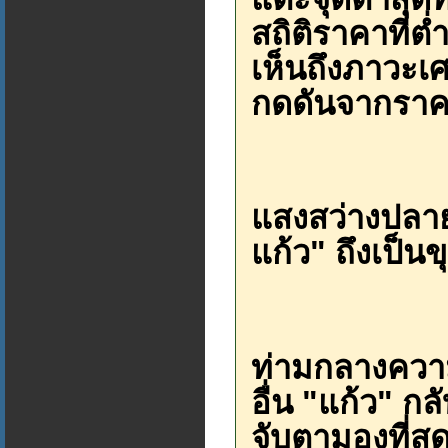
สถิติราคาที่
เห็นถึงภาวะเ
กดดันจากรา
แสงสว่างปลาย
แก้ว" ถึงเป็นข
ท่ามกลางควา
อื่น "แก้ว" ก
จับตามองที่สุ