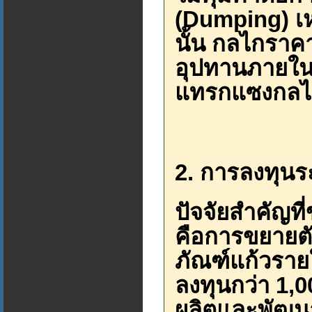
(Dumping) เ
นั้น กลไกราค
อุปทานภายในป
แทรกแซงกลไก
2. การลงทุน
ปัจจัยสำคัญที
คือการขยายตัว
ภัณฑ์แก้วรายใ
ลงทุนกว่า 1,
ผลิตและพัฒนาศ