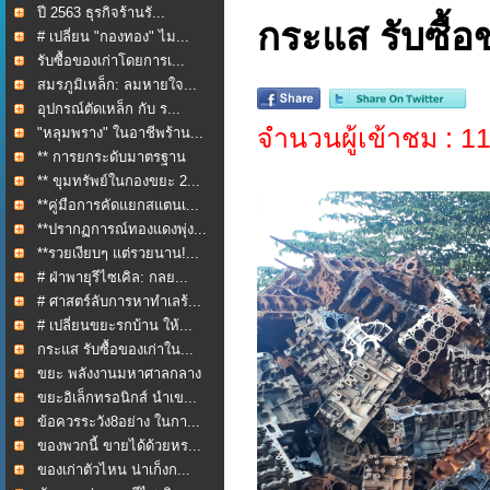
ปี 2563 ธุรกิจร้านรั...
กระแส รับซื้อ
# เปลี่ยน "กองทอง" ไม...
รับซื้อของเก่าโดยการเ...
สมรภูมิเหล็ก: ลมหายใจ...
อุปกรณ์ตัดเหล็ก กับ ร...
จำนวนผู้เข้าชม : 
"หลุมพราง" ในอาชีพร้าน...
** การยกระดับมาตรฐาน
กา...
** ขุมทรัพย์ในกองขยะ 2...
**คู่มือการคัดแยกสแตนเ...
**ปรากฏการณ์ทองแดงพุ่ง...
**รวยเงียบๆ แต่รวยนาน!...
# ฝ่าพายุรีไซเคิล: กลย...
# ศาสตร์ลับการหาทำเลร้...
# เปลี่ยนขยะรกบ้าน ให้...
กระแส รับซื้อของเก่าใน...
ขยะ พลังงานมหาศาลกลาง
ใ...
ขยะอิเล็กทรอนิกส์ นำเข...
ข้อควรระวัง8อย่าง ในกา...
ของพวกนี้ ขายได้ด้วยหร...
ของเก่าตัวไหน น่าเก็งก...