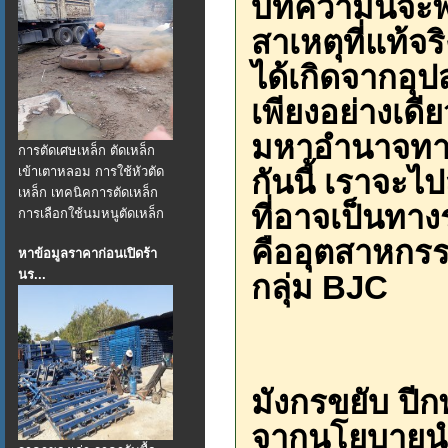
บทความนี้จะพา
สาเหตุที่แท้จร
ได้เกิดจากอ
เพียงอย่างเด
มหาอำนาจทาง
การตัดเศษเหล็ก ตัดเหล็ก
เข้าเตาหลอม การใช้หัวตัด
กันนี้ เราจะ
เหล็ก เทคนิคการตัดเหล็ก
ที่อาจเป็นทา
การเลือกใช้นมหนูตัดเหล็ก
คืออุตสาหกร
หาข้อมูลราคาก่อนเปิดร้า
นร...
กลุ่ม BJC
มังกรขยับ ปี
จากนโยบายนำ