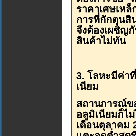
ราคาเศษเหล็ก
การที่กักตุนสิ
จึงต้องเผชิญก
สินค้าไม่ทัน
3. โลหะมีค่าท
เนียม
สถานการณ์ขอ
อลูมิเนียมก็ไ
เดือนตุลาคม
แตะจุดต่ำสุดที