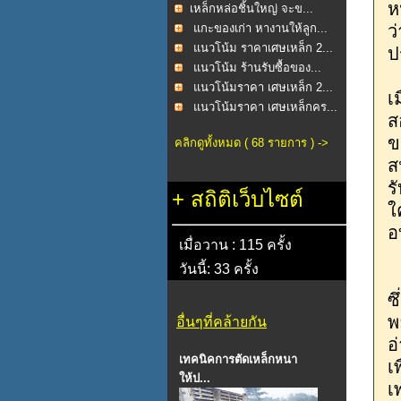
ห
​เหล็กหล่อชิ้นใหญ่ จะข...
แกะของเก่า หางานให้ลูก...
ว
แนวโน้ม ราคาเศษเหล็ก 2...
ป
แนวโน้ม ร้านรับซื้อของ...
แนวโน้มราคา เศษเหล็ก 2...
เ
แนวโน้มราคา เศษเหล็กคร...
ส
ข
คลิกดูทั้งหมด ( 68 รายการ ) ->
ส
ร
+
สถิติเว็บไซต์
ใ
อ
เมื่อวาน : 115 ครั้ง
วันนี้: 33 ครั้ง
ซ
พ
อื่นๆที่คล้ายกัน
อ
เทคนิคการตัดเหล็กหนา
เ
ให้ป...
เ