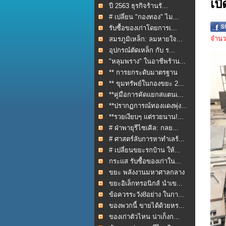
เป
ปี 2563 ธุรกิจร้านรั...
# เปลี่ยน "กองทอง" ไม...
รับซื้อของเก่าโดยการเ...
จำนวน
สมรภูมิเหล็ก: ลมหายใจ...
อุปกรณ์ตัดเหล็ก กับ ร...
"หลุมพราง" ในอาชีพร้าน...
** การยกระดับมาตรฐาน
กา...
** ขุมทรัพย์ในกองขยะ 2...
**คู่มือการคัดแยกสแตนเ...
**ปรากฏการณ์ทองแดงพุ่ง...
**รวยเงียบๆ แต่รวยนาน!...
# ฝ่าพายุรีไซเคิล: กลย...
# ศาสตร์ลับการหาทำเลร้...
# เปลี่ยนขยะรกบ้าน ให้...
กระแส รับซื้อของเก่าใน...
ขยะ พลังงานมหาศาลกลาง
ใ...
ขยะอิเล็กทรอนิกส์ นำเข...
ข้อควรระวัง8อย่าง ในกา...
ของพวกนี้ ขายได้ด้วยหร...
ของเก่าตัวไหน น่าเก็งก...