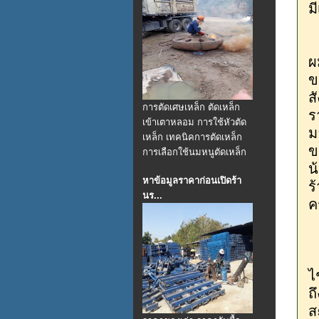
ม
ผ
ข
ส
การตัดเศษเหล็ก ตัดเหล็ก
ร
เข้าเตาหลอม การใช้หัวตัด
ม
เหล็ก เทคนิคการตัดเหล็ก
ข
การเลือกใช้นมหนูตัดเหล็ก
น
หาข้อมูลราคาก่อนเปิดร้า
ร
นร...
ค
ส
ไ
ถ
ส