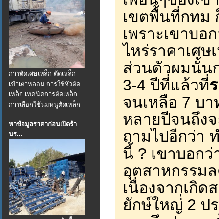
เขตพื้นที่กทม 
เพราะเขาบอกว่า
ไหร่ราคาเศษเห
ส่วนตัวผมนั้น
การตัดเศษเหล็ก ตัดเหล็ก
3-4 ปีที่แล้วที่
ร
เข้าเตาหลอม การใช้หัวตัด
เหล็ก เทคนิคการตัดเหล็ก
จนเหลือ 7 บา
การเลือกใช้นมหนูตัดเหล็ก
หลายปีจนถึงจะ
หาข้อมูลราคาก่อนเปิดร้า
ถามไปอีกว่า 
นร...
นี้ ? เขาบอกว
อุตสาหกรรมล
เนื่องจากเกิ
ยักษ์ใหญ่่ 2 