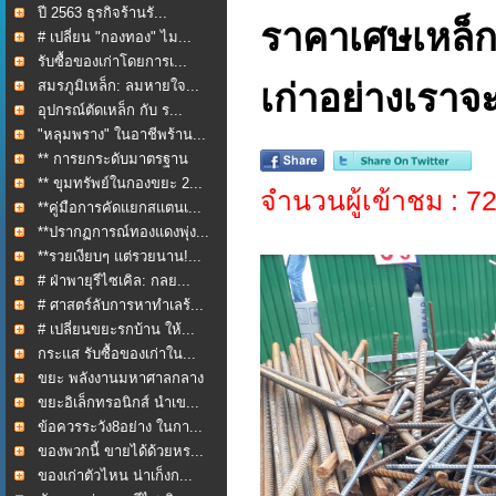
ปี 2563 ธุรกิจร้านรั...
ราคาเศษเหล็กป
# เปลี่ยน "กองทอง" ไม...
รับซื้อของเก่าโดยการเ...
สมรภูมิเหล็ก: ลมหายใจ...
เก่าอย่างเราจะ
อุปกรณ์ตัดเหล็ก กับ ร...
"หลุมพราง" ในอาชีพร้าน...
** การยกระดับมาตรฐาน
กา...
** ขุมทรัพย์ในกองขยะ 2...
จำนวนผู้เข้าชม : 7
**คู่มือการคัดแยกสแตนเ...
**ปรากฏการณ์ทองแดงพุ่ง...
**รวยเงียบๆ แต่รวยนาน!...
# ฝ่าพายุรีไซเคิล: กลย...
# ศาสตร์ลับการหาทำเลร้...
# เปลี่ยนขยะรกบ้าน ให้...
กระแส รับซื้อของเก่าใน...
ขยะ พลังงานมหาศาลกลาง
ใ...
ขยะอิเล็กทรอนิกส์ นำเข...
ข้อควรระวัง8อย่าง ในกา...
ของพวกนี้ ขายได้ด้วยหร...
ของเก่าตัวไหน น่าเก็งก...