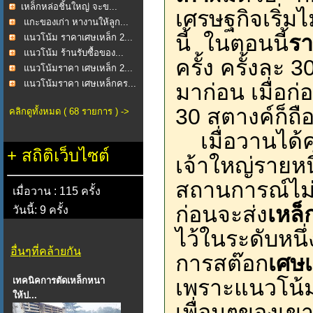
​เหล็กหล่อชิ้นใหญ่ จะข...
เศรษฐกิจเริ่มไ
แกะของเก่า หางานให้ลูก...
นี้ ในตอนนี้
รา
แนวโน้ม ราคาเศษเหล็ก 2...
แนวโน้ม ร้านรับซื้อของ...
ครั้ง ครั้งละ 
แนวโน้มราคา เศษเหล็ก 2...
แนวโน้มราคา เศษเหล็กคร...
มาก่อน เมื่อก่
30 สตางค์ก็ถื
คลิกดูทั้งหมด ( 68 รายการ ) ->
เมื่อวานได้คุย
+
สถิติเว็บไซต์
เจ้าใหญ่รายหน
สถานการณ์ไม่ด
เมื่อวาน : 115 ครั้ง
ก่อนจะส่ง
เหล็
วันนี้: 9 ครั้ง
ไว้ในระดับหนึ่
อื่นๆที่คล้ายกัน
การสต๊อก
เศษเ
เทคนิคการตัดเหล็กหนา
เพราะแนวโน้ม
ให้ป...
เพื่อนๆของเขา 