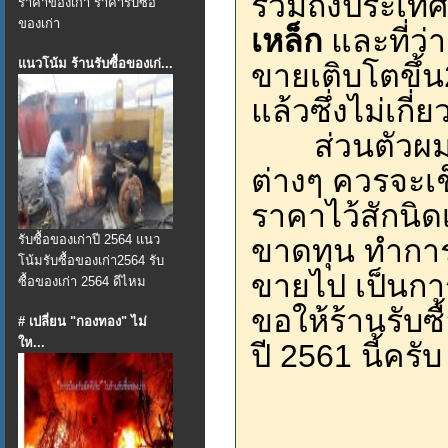
รวมถึงประเทศ
ราคาของเก่า ราคารับซื้อ
ของเก่า
เหล็ก
และที่ว
แนวโน้ม ร้านรับซื้อของเก่...
ขายเติบโตขึ้น
แล้วซึ่งไม่เกี่ย
ส่วนตัวผมนั้
ต่างๆ ควรจะเช
ราคาไว้สักนิด
รับซื้อของเก่าปี 2564 แนว
ขาดทุน ทำการ
โน้มรับซื้อของเก่า2564 รับ
ขายไป เป็นการล
ซื้อของเก่า 2564 ดีไหม
ขอให้ร้านรับซ
# เปลี่ยน "กองทอง" ไม่
ให...
ปี 2561 นี้ครับ