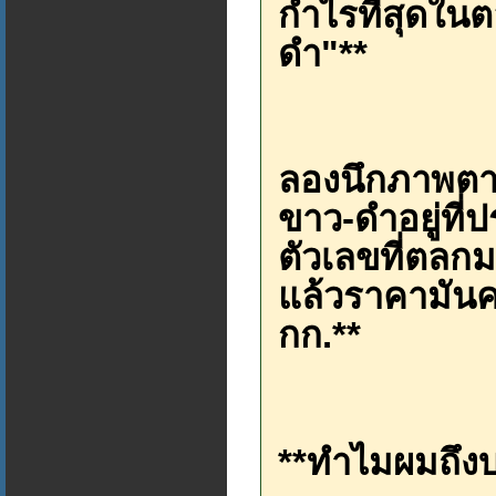
กำไรที่สุดในต
ดำ"**
ลองนึกภาพตา
ขาว-ดำอยู่ที่
ตัวเลขที่ตล
แล้วราคามันคว
กก.**
**ทำไมผมถึง