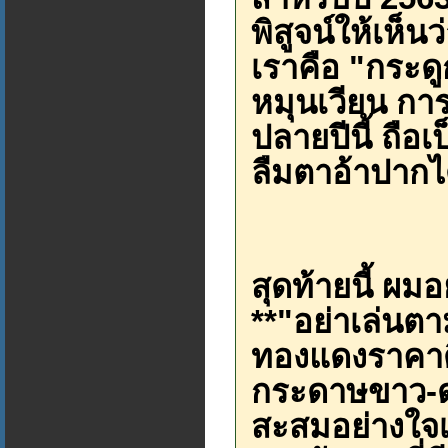
พิสูจน์ให้เห็น
เราคือ "กระด
หมุนเวียน การ
ปลายปีนี้ ถือ
ลืมตาอ้าปากได
สุดท้ายนี้ ผม
**"อย่าเล่นตา
ทองแดงราคาดีก
กระดาษขาว-ด
สะสมอย่างใจเย็