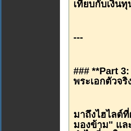
เทียบกับเงินท
---
### **Part 3
พระเอกตัวจริง
มาถึงไฮไลต์ที
มองข้าม" และเ