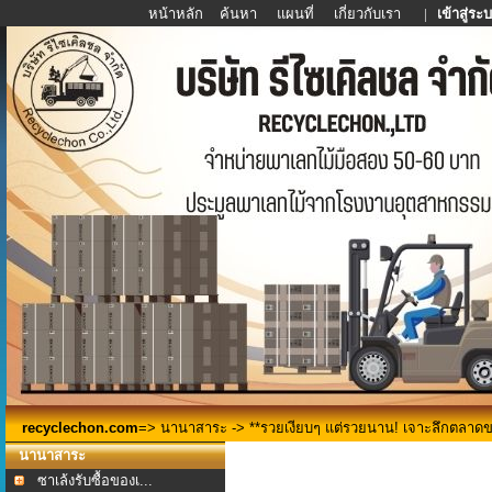
หน้าหลัก
ค้นหา
แผนที่
เกี่ยวกับเรา
|
เข้าสู่ระ
recyclechon.com
=>
นานาสาระ
-> **รวยเงียบๆ แต่รวยนาน! เจาะลึกตลาดขอ
นานาสาระ
ซาเล้งรับซื้อของเ...