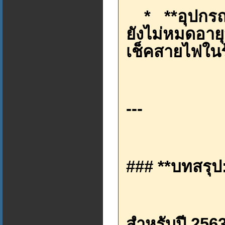
* **อุปกรณ์ดั
ยังไม่หมดอายุ
เช็คสายไฟในร
---
### **บทสรุป: 
สำหรับปี 2563 