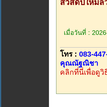
สวัสดีปีใหม่ล
เมื่อวันที่ : 20
โทร :
083-447
คุณณัฐณิชา
คลิกที่นี่เพื่อด