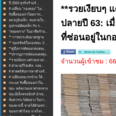
ปี 2563 ธุรกิจร้านรั...
**รวยเงียบๆ 
# เปลี่ยน "กองทอง" ไม...
รับซื้อของเก่าโดยการเ...
สมรภูมิเหล็ก: ลมหายใจ...
ปลายปี 63: เ
อุปกรณ์ตัดเหล็ก กับ ร...
"หลุมพราง" ในอาชีพร้าน...
ที่ซ่อนอยู่ใน
** การยกระดับมาตรฐาน
กา...
** ขุมทรัพย์ในกองขยะ 2...
**คู่มือการคัดแยกสแตนเ...
**ปรากฏการณ์ทองแดงพุ่ง...
จำนวนผู้เข้าชม : 6
**รวยเงียบๆ แต่รวยนาน!...
# ฝ่าพายุรีไซเคิล: กลย...
# ศาสตร์ลับการหาทำเลร้...
# เปลี่ยนขยะรกบ้าน ให้...
กระแส รับซื้อของเก่าใน...
ขยะ พลังงานมหาศาลกลาง
ใ...
ขยะอิเล็กทรอนิกส์ นำเข...
ข้อควรระวัง8อย่าง ในกา...
ของพวกนี้ ขายได้ด้วยหร...
ของเก่าตัวไหน น่าเก็งก...