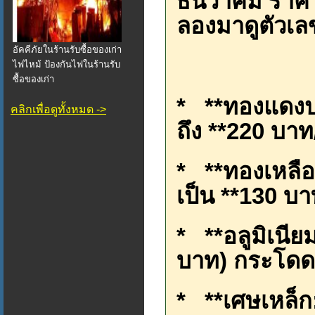
ธันวาคม ราคา
ลองมาดูตัวเลข
อัคคีภัยในร้านรับซื้อของเก่า
ไฟไหม้ ป้องกันไฟในร้านรับ
ซื้อของเก่า
* **ทองแดงปอ
คลิกเพื่อดูทั้งหมด ->
ถึง **220 บาท/
* **ทองเหลือ
เป็น **130 บา
* **อลูมิเนีย
บาท) กระโดดม
* **เศษเหล็ก