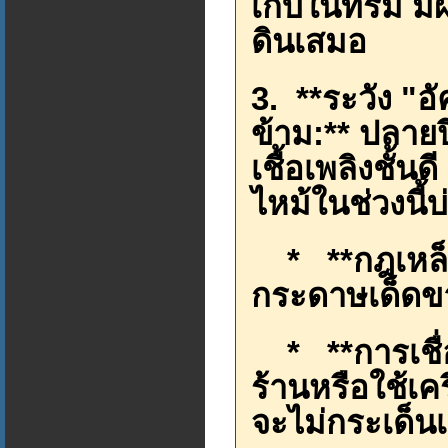
เก็บในที่ร่ม ม
ดินเสมอ
3. **ระวัง "อั
ข้าม:** ปลาย
เชื้อเพลิงชั้น
ไหม้ในช่วงนี้บ
* **กฎเหล็ก:
กระดาษเด็ดข
* **การเชื่
ร้านหรือใช้เคร
จะไม่กระเด็น