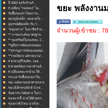
ปี 2563 ธุรกิจร้านรั...
ขยะ พลังงาน
# เปลี่ยน "กองทอง" ไม...
รับซื้อของเก่าโดยการเ...
สมรภูมิเหล็ก: ลมหายใจ...
อุปกรณ์ตัดเหล็ก กับ ร...
จำนวนผู้เข้าชม : 7
"หลุมพราง" ในอาชีพร้าน...
** การยกระดับมาตรฐาน
กา...
** ขุมทรัพย์ในกองขยะ 2...
**คู่มือการคัดแยกสแตนเ...
**ปรากฏการณ์ทองแดงพุ่ง...
**รวยเงียบๆ แต่รวยนาน!...
# ฝ่าพายุรีไซเคิล: กลย...
# ศาสตร์ลับการหาทำเลร้...
# เปลี่ยนขยะรกบ้าน ให้...
กระแส รับซื้อของเก่าใน...
ขยะ พลังงานมหาศาลกลาง
ใ...
ขยะอิเล็กทรอนิกส์ นำเข...
ข้อควรระวัง8อย่าง ในกา...
ของพวกนี้ ขายได้ด้วยหร...
ของเก่าตัวไหน น่าเก็งก...