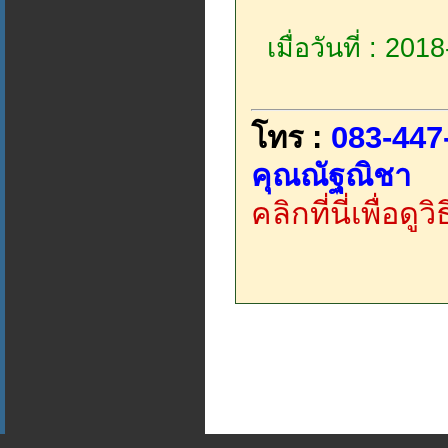
เมื่อวันที่ : 20
โทร :
083-447
คุณณัฐณิชา
คลิกที่นี่เพื่อด