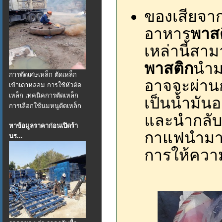
ของเสียจา
อาหาร
พาส
เหล่านี้สา
พาสติก
นำม
การตัดเศษเหล็ก ตัดเหล็ก
อาจจะผ่าน
เข้าเตาหลอม การใช้หัวตัด
เหล็ก เทคนิคการตัดเหล็ก
เป็นน้ำมัน
การเลือกใช้นมหนูตัดเหล็ก
และนำกลับม
หาข้อมูลราคาก่อนเปิดร้า
กาแฟนำมาอ
นร...
การให้ควา