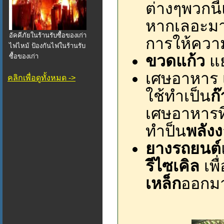
ต่างๆพวกนี
หากเลอะมา
อัคคีภัยในร้านรับซื้อของเก่า
การให้ควา
ไฟไหม้ ป้องกันไฟในร้านรับ
ขวดแก้ว
แย
ซื้อของเก่า
เศษอาหาร เ
คลิกเพื่อดูทั้งหมด ->
ใช้ทำเป็น
ก
เศษอาหารที
ทำป็น
พลัง
ยางรถยนต์
รีไซเคิล
เพื
เหล็ก
ออกม