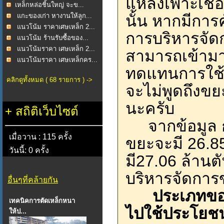
แหล่งเพาะเชื้อ
​เหล็กหล่อชิ้นใหญ่ จะข...
แกะของเก่า หางานให้ลูก...
นั้น หากมีการ
แนวโน้ม ราคาเศษเหล็ก 2...
การบริหารจัด
แนวโน้ม ร้านรับซื้อของ...
แนวโน้มราคา เศษเหล็ก 2...
สามารถเข้ามา
แนวโน้มราคา เศษเหล็กคร...
ทดแทนการใช้ทร
คลิกดูทั้งหมด ( 68 รายการ ) ->
จะไม่พูดถึงขย
นะครับ
+
สถิติเว็บไซต์
จากข้อมูล ก
เมื่อวาน : 115 ครั้ง
ขยะจะมี 26.8
วันนี้: 0 ครั้ง
มี27.06 ล้านต
บริหารจัดการข
อื่นๆที่คล้ายกัน
ประเภทของ
เทคนิคการตัดเหล็กหนา
ไปใช้ประโยชน
ให้ป...