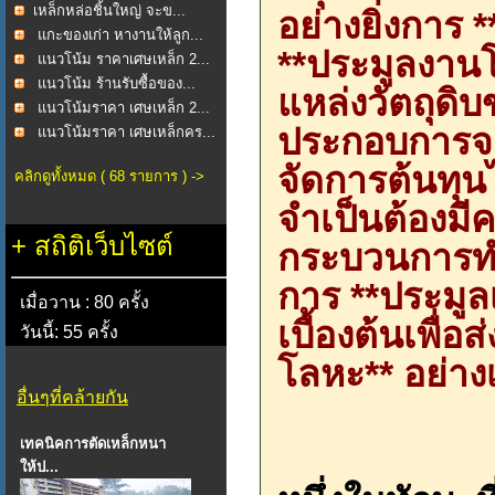
​เหล็กหล่อชิ้นใหญ่ จะข...
อย่างยิ่งการ 
แกะของเก่า หางานให้ลูก...
**ประมูลงานโ
แนวโน้ม ราคาเศษเหล็ก 2...
แนวโน้ม ร้านรับซื้อของ...
แหล่งวัตถุดิบข
แนวโน้มราคา เศษเหล็ก 2...
ประกอบการจ
แนวโน้มราคา เศษเหล็กคร...
จัดการต้นทุนไ
คลิกดูทั้งหมด ( 68 รายการ ) ->
จำเป็นต้องมี
+
สถิติเว็บไซต์
กระบวนการทำง
การ **ประมูล
เมื่อวาน : 80 ครั้ง
เบื้องต้นเพื่อ
วันนี้: 55 ครั้ง
โลหะ** อย่าง
อื่นๆที่คล้ายกัน
เทคนิคการตัดเหล็กหนา
ให้ป...