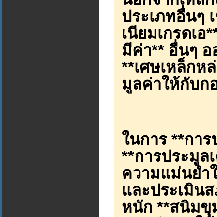
ประเภทอื่นๆ เ
เนียมเกรดเอ*
มีค่า** อื่นๆ
**เศษเหล็กหล่
มูลค่าให้กับ
ในการ **การป
**การประมูลเค
ความแม่นยำใ
และประเมินส
หนัก **สนิมขุม