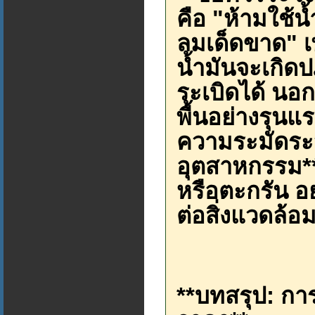
คือ "ห้ามใช้น้
ลมเด็ดขาด" เพ
น้ำมันจะเกิดป
ระเบิดได้ นอ
พื้นอย่างรุนแ
ความระมัดระว
อุตสาหกรรม** 
หรือตะกรัน อย่
ต่อสิ่งแวดล้อ
**บทสรุป: กา