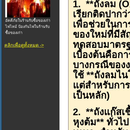
1. **ถังลม (
เรียกติดปากว
อัคคีภัยในร้านรับซื้อของเก่า
เพื่อช่วยในกา
ไฟไหม้ ป้องกันไฟในร้านรับ
ของใหม่ที่มี
ซื้อของเก่า
ทดสอบมาตรฐา
คลิกเพื่อดูทั้งหมด ->
เบื้องต้นคือก
บางกรณีของง
ใช้ **ถังลมไ
แต่สำหรับการ
เป็นหลัก)
2. **ถังแก๊สเช
หุงต้ม** ทั่วไ