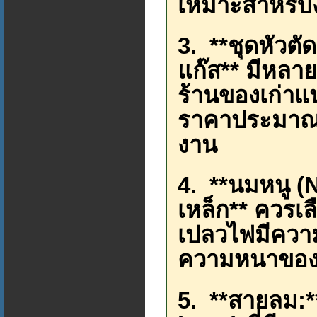
เหมาะสำหรับ
3. **ชุดหัวตั
แก๊ส** มีหลา
ร้านของเก่า
ราคาประมาณพ
งาน
4. **นมหนู (N
เหล็ก** ควรเลื
เปลวไฟมีควา
ความหนาของเ
5. **สายลม:**