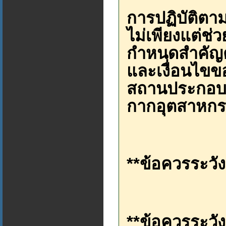
การปฏิบัติต
ไม่เพียงแต่ช่ว
กำหนดสำคัญต
และเงื่อนไขข
สถานประกอบกา
กากอุตสาหก
**ข้อควรระวัง
**ข้อควรระวัง