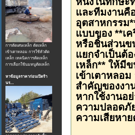
หนึ่งในทักษะท
และทีมงานคื
อุตสาหกรรม**
แบบของ **เคร
หรือชิ้นส่วน
การตัดเศษเหล็ก ตัดเหล็ก
แยกจำเป็นต้อ
เข้าเตาหลอม การใช้หัวตัด
เหล็ก เทคนิคการตัดเหล็ก
เหล็ก** ให้ม
การเลือกใช้นมหนูตัดเหล็ก
เข้าเตาหลอม อ
หาข้อมูลราคาก่อนเปิดร้า
นร...
สำคัญของงานนี
หากใช้งานอย่า
ความปลอดภัย
ความเสียหายต่