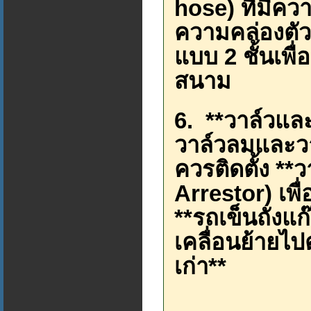
hose) ที่มีคว
ความคล่องตั
แบบ 2 ชั้นเพ
สนาม
6. **วาล์วและ
วาล์วลมและวา
ควรติดตั้ง **
Arrestor) เพื่
**รถเข็นถังแ
เคลื่อนย้ายไป
เก่า**