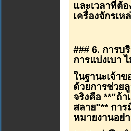
และเวลาที่ต้อ
เครื่องจักรเหล่
### 6. การบร
การแบ่งเบา ไม
ในฐานะเจ้าขอ
ด้วยการช่วยล
จริงคือ **"ถ้
สลาย"** การม
หมายงานอย่า