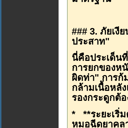
### 3. ภัยเง
ประสาท"
นี่คือประเด็นท
การยกของหนัก
ผิดท่า" การก
กล้ามเนื้อหล
รองกระดูกต้
* **ระยะเริ่ม
หมอฉีดยาคลายก