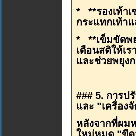
* **รองเท้าเซ
กระแทกเท้าแล
* **เข็มขัดพย
เตือนสติให้เ
และช่วยพยุงก
### 5. การปรั
และ "เครื่อง
หลังจากที่ผมห
ใหม่หมด "ขีดจ