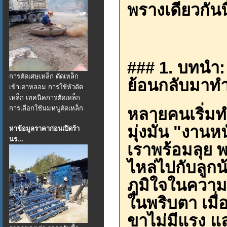
พรางเดียวกันนี
### 1. บทนำ:
การตัดเศษเหล็ก ตัดเหล็ก
ย้อนกลับมาทำ
เข้าเตาหลอม การใช้หัวตัด
เหล็ก เทคนิคการตัดเหล็ก
การเลือกใช้นมหนูตัดเหล็ก
หลายคนเริ่มทำ
มุ่งมั่น "งาน
หาข้อมูลราคาก่อนเปิดร้า
นร...
เราพร้อมลุย 
ไหล่ไปกับลูกน
ภูมิใจในควา
ในพริบตา เมื่
ขาไม่มีแรง แล