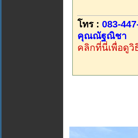
โทร :
083-447
คุณณัฐณิชา
คลิกที่นี่เพื่อด