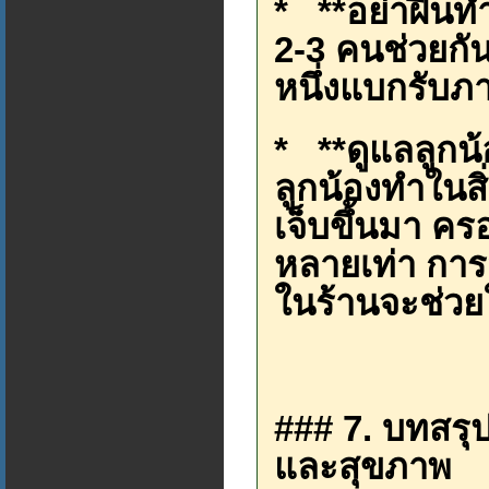
* **อย่าฝืนท
2-3 คนช่วยกั
หนึ่งแบกรับภา
* **ดูแลลูกน้
ลูกน้องทำในสิ่
เจ็บขึ้นมา ค
หลายเท่า กา
ในร้านจะช่วยใ
### 7. บทสรุ
และสุขภาพ