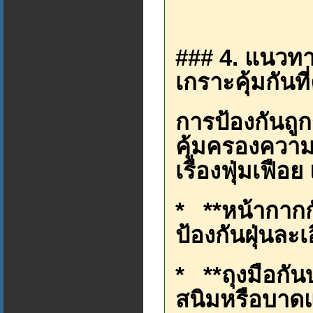
### 4. แนวท
เกราะคุ้มกันที
การป้องกันถู
คุ้มครองความ
เรื่องฟุ่มเฟือย
* **หน้ากากกั
ป้องกันฝุ่นล
* **ถุงมือกัน
สนิมหรือบาด