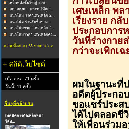
การเปลี่ยนขย
​เหล็กหล่อชิ้นใหญ่ จะข...
เศษเหล็ก พลาส
แกะของเก่า หางานให้ลูก...
แนวโน้ม ราคาเศษเหล็ก 2...
เรียงราย กลับม
แนวโน้ม ร้านรับซื้อของ...
ประกอบการห
แนวโน้มราคา เศษเหล็ก 2...
แนวโน้มราคา เศษเหล็กคร...
วันที่ร่างกาย
คลิกดูทั้งหมด ( 68 รายการ ) ->
กว่าจะเพิกเฉ
+
สถิติเว็บไซต์
เมื่อวาน : 71 ครั้ง
ผมในฐานะที่
วันนี้: 41 ครั้ง
อดีตผู้ประกอ
ขอแชร์ประสบก
อื่นๆที่คล้ายกัน
ได้ไปตลอดชีว
เทคนิคการตัดเหล็กหนา
ให้เพื่อนร่วม
ให้ป...