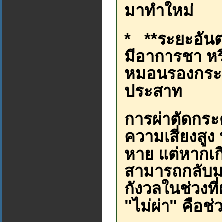
มาทำใหม่
* **ระยะอันต
มีอาการชา หร
หมอนรองกระดู
ประสาท
การผ่าตัดกระด
ความเสี่ยงสูง
หาย แต่หากเก
สามารถกลับมา
กังวลในช่วงที
"ไม่ผ่า" คือช่