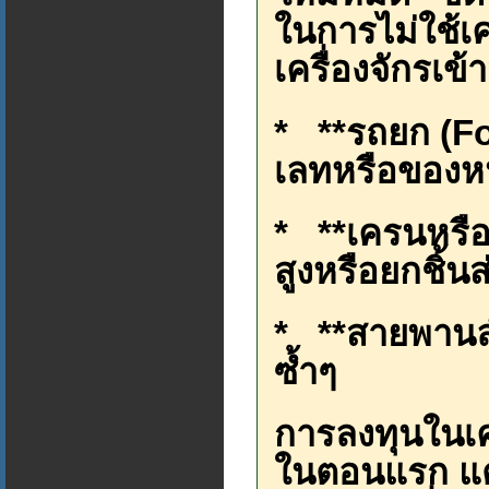
ในการไม่ใช้เค
เครื่องจักรเข้
* **รถยก (For
เลทหรือของห
* **เครนหรือ
สูงหรือยกชิ้
* **สายพานล
ซ้ำๆ
การลงทุนในเคร
ในตอนแรก แต่