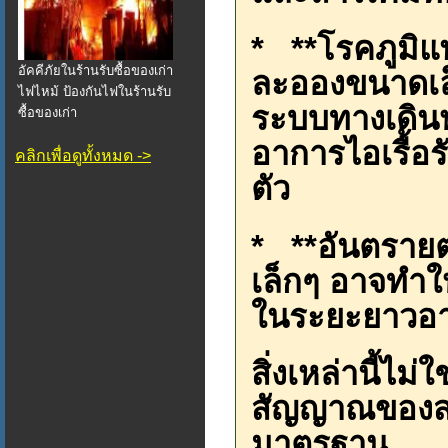
* **โรคภูมิแ
อัคคีภัยในร้านรับซื้อของเก่า
ละอองขนาดเล็
ไฟไหม้ ป้องกันไฟในร้านรับ
ระบบทางเดินห
ซื้อของเก่า
อาการไอเรื้อรั
คลิกเพื่อดูทั้งหมด ->
ตัว
* **อันตรายต
เล็กๆ อาจทำใ
ในระยะยาวอา
สิ่งเหล่านี้ไม่
สัญญาณของสภ
มาตรฐาน