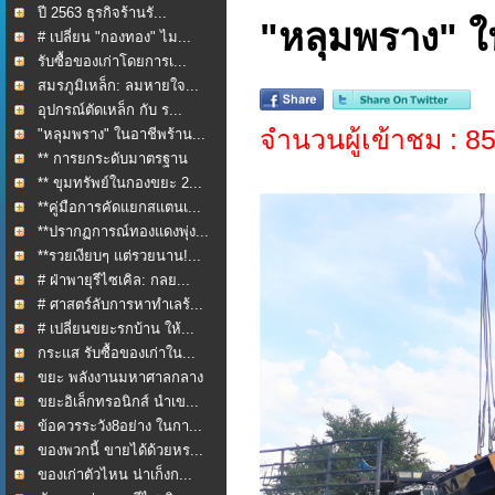
ปี 2563 ธุรกิจร้านรั...
"หลุมพราง" ใน
# เปลี่ยน "กองทอง" ไม...
รับซื้อของเก่าโดยการเ...
สมรภูมิเหล็ก: ลมหายใจ...
อุปกรณ์ตัดเหล็ก กับ ร...
จำนวนผู้เข้าชม : 8
"หลุมพราง" ในอาชีพร้าน...
** การยกระดับมาตรฐาน
กา...
** ขุมทรัพย์ในกองขยะ 2...
**คู่มือการคัดแยกสแตนเ...
**ปรากฏการณ์ทองแดงพุ่ง...
**รวยเงียบๆ แต่รวยนาน!...
# ฝ่าพายุรีไซเคิล: กลย...
# ศาสตร์ลับการหาทำเลร้...
# เปลี่ยนขยะรกบ้าน ให้...
กระแส รับซื้อของเก่าใน...
ขยะ พลังงานมหาศาลกลาง
ใ...
ขยะอิเล็กทรอนิกส์ นำเข...
ข้อควรระวัง8อย่าง ในกา...
ของพวกนี้ ขายได้ด้วยหร...
ของเก่าตัวไหน น่าเก็งก...