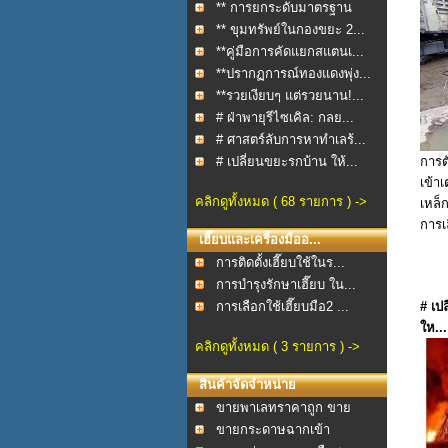
** การยกระดับมาตรฐาน
กา...
** ขุมทรัพย์ในกองขยะ 2...
**คู่มือการคัดแยกสแตนเ...
**ปรากฏการณ์ทองแดงพุ่ง...
**รวยเงียบๆ แต่รวยนาน!...
# ฝ่าพายุรีไซเคิล: กลย...
# ศาสตร์ลับการหาทำเลร้...
# เปลี่ยนขยะรกบ้าน ให้...
การต
เข้า
คลิกดูทั้งหมด ( 68 รายการ ) ->
เหล็
การเ
เฮี๊ยบและเครื่องมืออ...
การติดตั้งเฮี๊ยบใช้ในร...
การบำรุงรักษาเฮี๊ยบ ใน...
การเลือกใช้เฮี๊ยบมือ2 ...
# เป
ให...
คลิกดูทั้งหมด ( 3 รายการ ) ->
สินค้าจัดจำหน่าย
ขายพาเลทราคาถูก ขาย
พา...
ขายกระดาษฉากเข้า