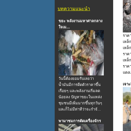
บทความแนะนำ
ขยะ พลังงานมหาศาลกลาง
ใจเม...
ราคา
เหล็ก
เหล็
ราคา
เหล็
ราคา
แดงเ.
วันนี้ต้องยอมรับเลยว่า
เจาะล
น้ำมันมีการดีดตัวราคาขึ้น
เรื่อยๆ และพลังงานเริ่มลด
น้อยลง ปัญหาขยะในแหล่ง
ชุมชนมีเพิ่มมากขึ้นทุกวันๆ
และก็ไม่มีท่าทีว่าจะกำจั...
พามาชมการตัดเครื่องจักร