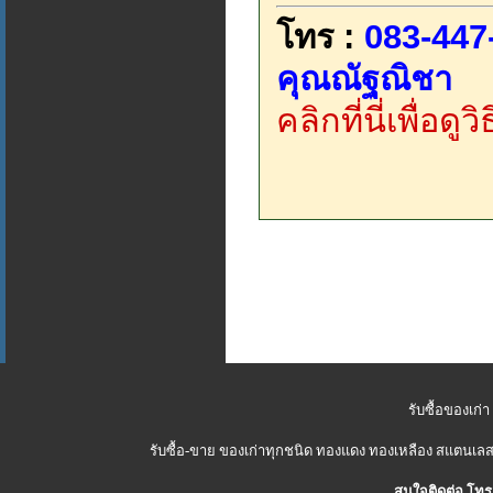
โทร :
083-447
คุณณัฐณิชา
คลิกที่นี่เพื่อด
รับซื้อของเก่า
รับซื้อ-ขาย ของเก่าทุกชนิด ทองแดง ทองเหลือง สแตนเลส 
สนใจติดต่อ โทร