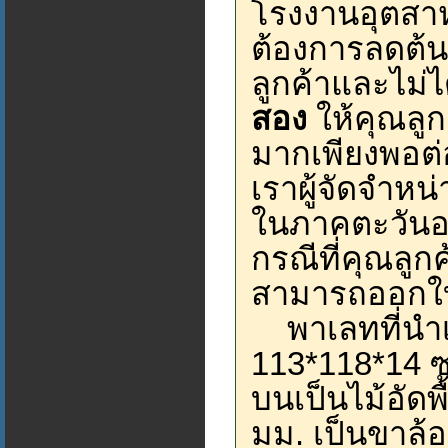
โรงงานอุตสา
ต้องการลดต้น
ลูกค้าและไม่ได
สอง
ให้คุณลูก
มากเพียงพอต่
เราผู้จัดจำหน่
ในภาคตะวัน
กรณีที่คุณลูก
สามารถออกใบ
พาเลทที่นำ
113*118*14 ซ
บนเป็นไม้อัด
มม. เป็นขาล้อ