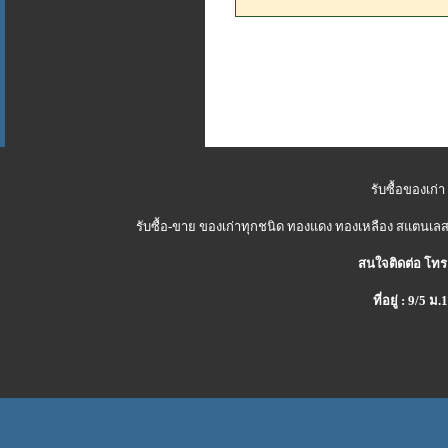
รับซื้อของเก่า
รับซื้อ-ขาย ของเก่าทุกชนิด ทองแดง ทองเหลือง สแตนเลส 
สนใจติดต่อ โทร
ที่อยู่ : 9/5 