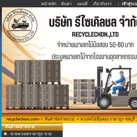
หน้าหลัก
ค้นหา
แผนที่
เกี่ยวกับเรา
|
เข้าสู่ระ
recyclechon.com
=>
สินค้าจัดจำหน่าย
-> พาเลทไม้มือสอง ราคาถูก ชลบุรี
สินค้าจัดจำหน่าย
ขายพาเลทราคาถูก ขาย