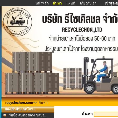
หน้าหลัก
ค้นหา
แผนที่
เกี่ยวกับเรา
|
เข้าสู่ระ
recyclechon.com
=> ค้นหา
ของเก่าประเภทโลหะ
ค้นหา
รับซื้อเศษทองแดง ชลบุร...