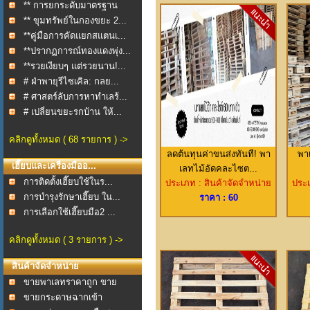
** การยกระดับมาตรฐาน
กา...
** ขุมทรัพย์ในกองขยะ 2...
**คู่มือการคัดแยกสแตนเ...
**ปรากฏการณ์ทองแดงพุ่ง...
**รวยเงียบๆ แต่รวยนาน!...
# ฝ่าพายุรีไซเคิล: กลย...
# ศาสตร์ลับการหาทำเลร้...
# เปลี่ยนขยะรกบ้าน ให้...
คลิกดูทั้งหมด ( 68 รายการ ) ->
ลดต้นทุนค่าขนส่งทันที! พา
พา
เฮี๊ยบและเครื่องมืออ...
เลทไม้อัดคละไซต...
การติดตั้งเฮี๊ยบใช้ในร...
ประเภท : สินค้าจัดจำหน่าย
ประเ
การบำรุงรักษาเฮี๊ยบ ใน...
ราคา : 60
การเลือกใช้เฮี๊ยบมือ2 ...
คลิกดูทั้งหมด ( 3 รายการ ) ->
สินค้าจัดจำหน่าย
ขายพาเลทราคาถูก ขาย
พา...
ขายกระดาษฉากเข้า