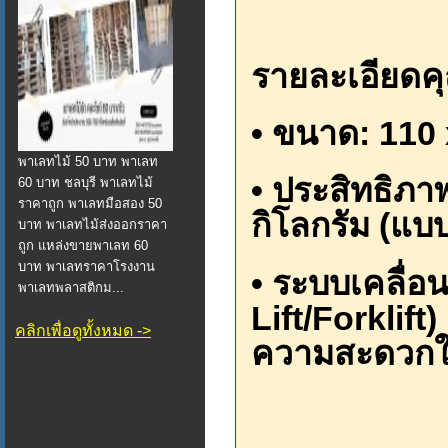
รายละเอียดค
• ขนาด: 110 
พาเลทไม้ 50 บาท พาเลท
• ประสิทธิภา
60 บาท ชลบุรี พาเลทไม้
ราคาถูก พาเลทมือสอง 50
กิโลกรัม (แบบ
บาท พาเลทไม้ส่งออกราคา
ถูก แหล่งขายพาเลท 60
บาท พาเลทราคาโรงงาน
• ระบบเคลื่อ
พาเลทพลาสติกม...
Lift/Forklift) 
คลิกเพื่อดูทั้งหมด ->
ความสะดวกใ