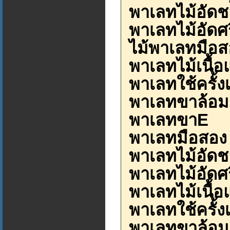
พาเลท
พาเลท
ไม้พาเลทมือส
พาเลทไม้เนื้อ
พาเลทใช้ครั้ง
พาเลทขาล้อม
พาเลทขาE
พาเลทมือสอง
พาเลทไม้อัดชล
พาเลทไม้อัดศ
พาเลทไม้เนื้อ
พาเลทใช้ครั้ง
พาเลทขาล้อม