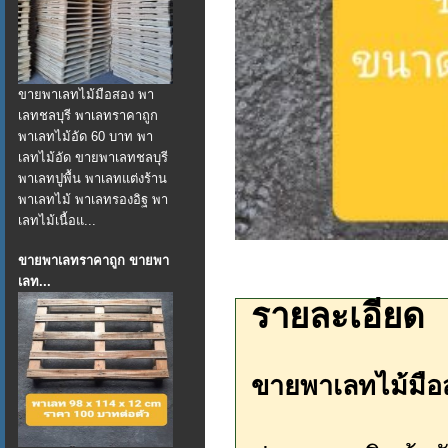
ขายพาเลทไม้มือสอง พา
เลทชลบุรี พาเลทราคาถูก
พาเลทไม้อัด 60 บาท พา
เลทไม้อัด ขายพาเลทชลบุรี
พาเลทปูพื้น พาเลทแต่งร้าน
พาเลทไม้ พาเลทรองอิฐ พา
เลทไม้เนื้อแ...
ขายพาเลทราคาถูก ขายพา
เลท...
รายละเอียด
ขายพาเลทไม้มือ