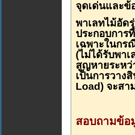
จุดเด่นและข
พาเลทไม้อัดรุ
ประกอบการที
เฉพาะในกรณี
(ไม่ได้รับพา
สูญหายระหว่า
เป็นการวางสิ
Load) จะสามาร
สอบถามข้อมูลเ