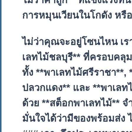
การหมุนเวียนในโกดัง หรือ
ไม่ว่าคุณจะอยู่โซนไหน เร
เลทไม้ชลบุรี** ที่ครอบคลุมพ
ทั้ง **พาเลทไม้ศรีราชา**,
ปลวกแดง** และ **พาเลท
ด้วย **สต็อกพาเลทไม้**
มั่นใจได้ว่ามีของพร้อมส่ง