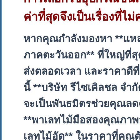
ค่าที่สุดจึงเป็นเรื่องที่
หากคุณกำลังมองหา **แหล
ภาคตะวันออก** ที่ใหญ่ที่สุ
ส่งตลอดเวลา และราคาดีที
นี้ **บริษัท รีไซเคิลชล จำกั
จะเป็นพันธมิตรช่วยคุณลดค
**พาเลทไม้มือสองคุณภาพส
เลทไม้อัด** ในราคาที่คุณต