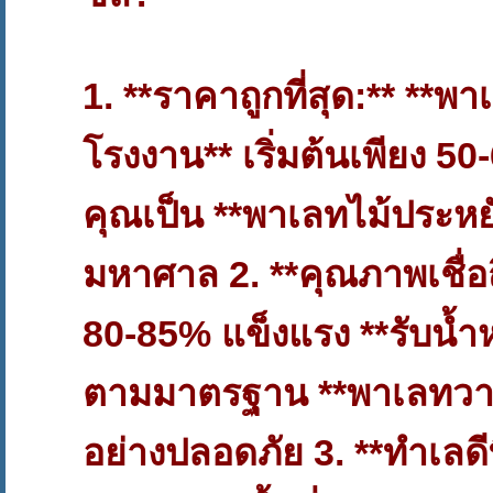
1. **ราคาถูกที่สุด:** **พ
โรงงาน** เริ่มต้นเพียง 50
คุณเป็น **พาเลทไม้ประหยั
มหาศาล 2. **คุณภาพเชื่อ
80-85% แข็งแรง **รับน้ำ
ตามมาตรฐาน **พาเลทวางส
อย่างปลอดภัย 3. **ทำเลดีที