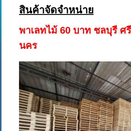
สินค้าจัดจำหน่าย
พาเลทไม้ 60 บาท ชลบุรี 
นคร