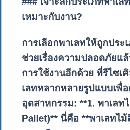
### เจาะลึกประเภทพาเลท 
เหมาะกับงาน?
การเลือกพาเลทให้ถูกประ
ช่วยเรื่องความปลอดภัยแล้ว
การใช้งานอีกด้วย ที่รีไซเ
เลทหลากหลายรูปแบบเพื่อ
อุตสาหกรรม: **1. พาเลทไ
Pallet)** นี่คือ **พาเลทไม้สี