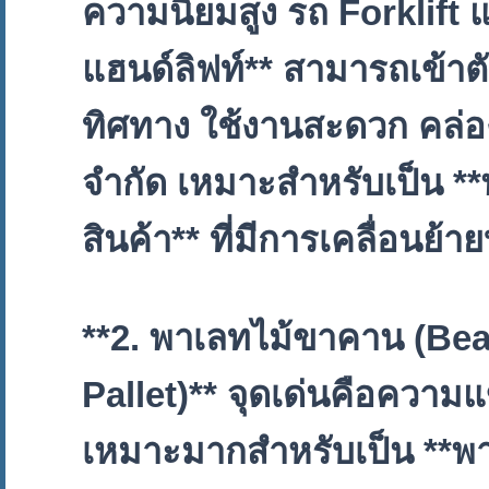
ความนิยมสูง รถ Forklift 
แฮนด์ลิฟท์** สามารถเข้าตัก
ทิศทาง ใช้งานสะดวก คล่องต
จำกัด เหมาะสำหรับเป็น **
สินค้า** ที่มีการเคลื่อนย้า
**2. พาเลทไม้ขาคาน (Be
Pallet)** จุดเด่นคือความแ
เหมาะมากสำหรับเป็น **พา