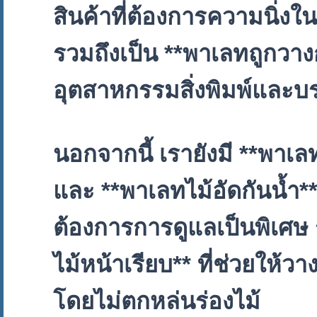
สินค้าที่ต้องการความนิ่ง
รวมถึงเป็น **พาเลทถูกวา
อุตสาหกรรมสิ่งพิมพ์และบร
นอกจากนี้ เรายังมี **พาเลท
และ **พาเลทไม้อัดกันน้ำ** 
ต้องการการดูแลเป็นพิเศษ
ไม้หน้าเรียบ** ที่ช่วยให้วาง
โดยไม่ตกหล่นร่องไม้