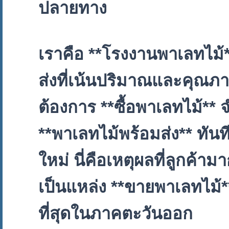
ปลายทาง
เราคือ **โรงงานพาเลทไม้*
ส่งที่เน้นปริมาณและคุณภ
ต้องการ **ซื้อพาเลทไม้**
**พาเลทไม้พร้อมส่ง** ทันท
ใหม่ นี่คือเหตุผลที่ลูกค้า
เป็นแหล่ง **ขายพาเลทไม้**
ที่สุดในภาคตะวันออก