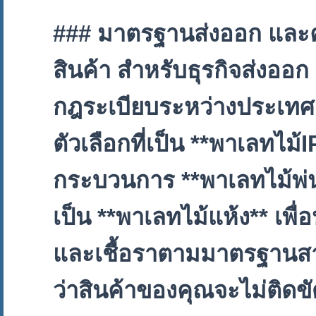
### มาตรฐานส่งออก และ
สินค้า สำหรับธุรกิจส่งออก 
กฎระเบียบระหว่างประเทศ
ตัวเลือกที่เป็น **พาเลทไม้
กระบวนการ **พาเลทไม้พ่
เป็น **พาเลทไม้แห้ง** เพื่
และเชื้อราตามมาตรฐานสาก
ว่าสินค้าของคุณจะไม่ติดขั