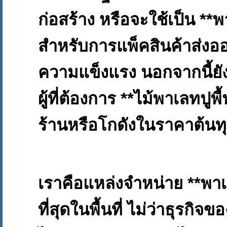
ก่อสร้าง หรือจะใช้เป็น **พ
สำหรับการแพ็คสินค้าส่งออ
ความแข็งแรง นอกจากนี้ยั
ผู้ที่ต้องการ **ไม้พาเลทปูพื
ร้านหรือโกดังในราคาต้นท
เราคือแหล่งจำหน่าย **พาเล
ที่สุดในพื้นที่ ไม่ว่าธุรกิ