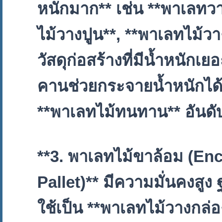
หนักมาก** เช่น **พาเลทวา
ไม้วางปูน**, **พาเลทไม้วา
วัสดุก่อสร้างที่มีน้ำหนักเ
คานช่วยกระจายน้ำหนักได้ดี
**พาเลทไม้ทนทาน** อันดั
**3. พาเลทไม้ขาล้อม (En
Pallet)** มีความมั่นคงสู
ใช้เป็น **พาเลทไม้วางกล่