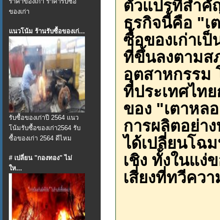
ตัวแปรที่สำค
ราคาของเก่า ราคารับซื้อ
ของเก่า
ธุรกิจนี้คือ 
แนวโน้ม ร้านรับซื้อของเก่...
ซื้อของเก่าเป
ที่ขึ้นลงตา
อุตสาหกรรม โด
ที่ประเทศไทย
ของ "เตาหลอมส
รับซื้อของเก่าปี 2564 แนว
การผลิตอย่าง
โน้มรับซื้อของเก่า2564 รับ
ได้เปลี่ยนโฉม
ซื้อของเก่า 2564 ดีไหม
เชิง ทั้งในแง
# เปลี่ยน "กองทอง" ไม่
ให...
เสี่ยงที่ทวีคว