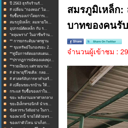
ปี 2563 ธุรกิจร้านรั...
สมรภูมิเหล็ก
# เปลี่ยน "กองทอง" ไม...
รับซื้อของเก่าโดยการเ...
สมรภูมิเหล็ก: ลมหายใจ...
บาทของคนรับซ
อุปกรณ์ตัดเหล็ก กับ ร...
"หลุมพราง" ในอาชีพร้าน...
** การยกระดับมาตรฐาน
กา...
** ขุมทรัพย์ในกองขยะ 2...
จำนวนผู้เข้าชม : 2
**คู่มือการคัดแยกสแตนเ...
**ปรากฏการณ์ทองแดงพุ่ง...
**รวยเงียบๆ แต่รวยนาน!...
# ฝ่าพายุรีไซเคิล: กลย...
# ศาสตร์ลับการหาทำเลร้...
# เปลี่ยนขยะรกบ้าน ให้...
กระแส รับซื้อของเก่าใน...
ขยะ พลังงานมหาศาลกลาง
ใ...
ขยะอิเล็กทรอนิกส์ นำเข...
ข้อควรระวัง8อย่าง ในกา...
ของพวกนี้ ขายได้ด้วยหร...
ของเก่าตัวไหน น่าเก็งก...