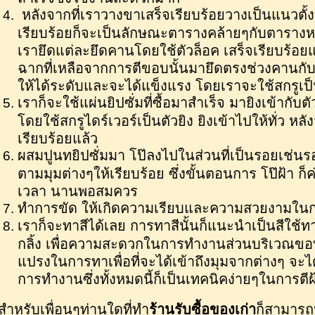
หลังจากที่เราวางขาเสร็จเรียบร้อยวางเป็นแนวตั้งทั
เรียบร้อยก็จะเป็นลักษณะตารางคล้ายๆกับตารางห
เรายึดแต่ละยึดคานโดยใช้ตัวล็อค เสร็จเรียบร้อยแ
ฉากที่เหลือจากการตีขอบนั้นมายึดตรงช่วงคานกับโค
ให้ได้ระดับและจะได้แข็งแรง โดยเราจะใช้สกรูเป็น
เราก็จะใช้แผ่นยิปซั่มที่ซื้อมาสำเร็จ มายิงเข้ากับต
โดยใช้สกรูไดร์เวอร์เป็นตัวยิง ยิงเข้าไปให้ทั่ว หลัง
เรียบร้อยแล้ว
ผสมปูนทยิปซั่มมา โป๊ลงไปในส่วนที่เป็นรอยเช่นร
ตามมุมต่างๆให้เรียบร้อย ซึ่งขั้นตอนการ โป๊ฝ้า ก็
เวลา นานพอสมควร
ทำการขัด ให้เกิดความเรียบและความสวยงามใน
เราก็จะทาสีได้เลย การทาสีนั้นก็แนะนำเป็นสีใช้
กลิ้ง เพื่อความสะดวกในการทำงานส่วนบริเวณขอบ
แปรงในการทาเพื่อที่จะได้เข้าถึงมุมจากต่างๆ จ
การทำงานซึ่งทั้งหมดนี้ก็เป็นเทคนิคง่ายๆในการตีฝ
ำหรับเพื่อนๆท่านใดที่ทำ
ร้านรับซื้อของเก่า
ก็สามารถ