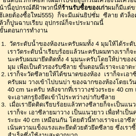
ันดับแรกก็คือทางผมก็ไปซื้ออุปกรณ์เครื่องไม้เครื่อ
น้านี้อุปกรณ์ตีฝ้าพวกนี้ที่
ร้านรับซื้อของเก่า
ผมก็มีแต่
ช้เลยต้องซื้อใหม่555) ก็จะมีแผ่นยิปซั่ม ซีลาย ตัวล็
ล้วก็ปูนฉาบเรียบ อุปกรณ์ก็จะประมาณนี้
ั้นตอนการทำงาน
วัดระดับน้ำของห้องนะครับผมทั้ง 4 มุมให้ได้ระดั
เราวัดระดับน้ำเรียบร้อยแล้วนะครับผมทางเราก็จ
นะครับผมมายึดติดทั้ง 4 มุมนะครับโดยให้บ่าของฉ
มุม เพื่อเป็นตัวรองรับซีลาย ขั้นตอนนี้เราจะเอาตะ
เราก็จะวัดซีลายให้ได้ขนาดของห้อง เราก็จะเ
ครับผม วางเข้าไปบนบ่า ของฉากของห้องโดยเว้น
40 cm นะครับ หลังจากที่เราวางช่วงระยะ 40 cm เ
จะเอาสกรูยิงยึดเข้าไประหว่างบ่ากับซีลาย
เมื่อเรายึดติดเรียบร้อยแล้วทางซีลายก็จะเป็นแน
เราก็จะ เอาซีลายมาวาง เป็นแนวยาว เพื่อทำเป็
ระยะ 40 cm เหมือนกัน โดยตัวนี้ทางเราจะเอาซีลา
เน้นความแข็งแรงและยึดด้วยตัวยึดซีลาย ซึ่งเราซื้
สำเร็จซึ่งใช้งานสะดวกมาก