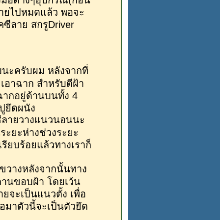
งมือต่างๆอุปกรณ์(ก่อน
ขายไปหมดแล้ว พอจะ
อคซีลาย สกรูDriver
บนะครับผม หลังจากที่
ะเอาฉาก สำหรับตีฝ้า
ากอยู่ด้านบนทั้ง 4
ปูยึดผนัง
อาซีลายวางแนวนอนนะ
ระยะห่างช่วงระยะ
รียบร้อยแล้วทางเราก็
วขวางหลังจากนั้นทาง
นคานขอบฝ้า โดยเว้น
ยจะเป็นแนวตั้ง เพื่อ
อมาตัวนี้จะเป็นตัวยึด