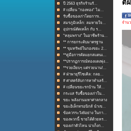
ตีฝ
ปี 2563 ธุรกิจร้านรั...
# เปลี่ยน "กองทอง" ไม...
รับซื้อของเก่าโดยการเ...
จำนวน
สมรภูมิเหล็ก: ลมหายใจ...
อุปกรณ์ตัดเหล็ก กับ ร...
"หลุมพราง" ในอาชีพร้าน...
** การยกระดับมาตรฐาน
กา...
** ขุมทรัพย์ในกองขยะ 2...
**คู่มือการคัดแยกสแตนเ...
**ปรากฏการณ์ทองแดงพุ่ง...
**รวยเงียบๆ แต่รวยนาน!...
# ฝ่าพายุรีไซเคิล: กลย...
# ศาสตร์ลับการหาทำเลร้...
# เปลี่ยนขยะรกบ้าน ให้...
กระแส รับซื้อของเก่าใน...
ขยะ พลังงานมหาศาลกลาง
ใ...
ขยะอิเล็กทรอนิกส์ นำเข...
ข้อควรระวัง8อย่าง ในกา...
ของพวกนี้ ขายได้ด้วยหร...
ของเก่าตัวไหน น่าเก็งก...