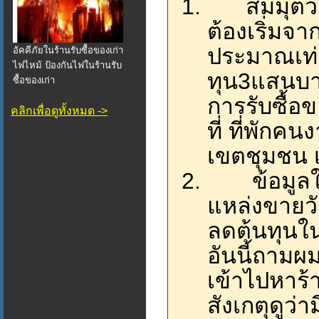
สมมุตว่าท
ต้องเริ่มจา
ประมาณเท่
อัคคีภัยในร้านรับซื้อของเก่า
ไฟไหม้ ป้องกันไฟในร้านรับ
ทุน3แสนบา
ซื้อของเก่า
การรับซื้อ
คลิกเพื่อดูทั้งหมด ->
ที่ ที่พักคน
เขตชุมชน 
ข้อมูลใน
แหล่งขายวัต
ลดต้นทุนใ
อันนี้ถามผ
เข้าไปหาร้า
สังเกตุดูว