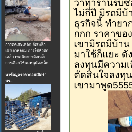
ว่าทำร้านรับซ
ไม่กี่ปี มีรถม
ธุรกิจนี้ ทำย
กกก ราคาของรี
เขามีรถมีบ้าน ไ
การตัดเศษเหล็ก ตัดเหล็ก
เข้าเตาหลอม การใช้หัวตัด
มาใช้ก็แยะ ดัง
เหล็ก เทคนิคการตัดเหล็ก
ลงทุนมีความเส
การเลือกใช้นมหนูตัดเหล็ก
ตัดสินใจลงทุน
หาข้อมูลราคาก่อนเปิดร้า
นร...
เขามาพูด555