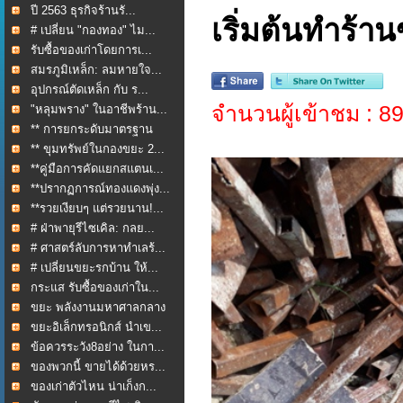
ปี 2563 ธุรกิจร้านรั...
เริ่มต้นทำร้า
# เปลี่ยน "กองทอง" ไม...
รับซื้อของเก่าโดยการเ...
สมรภูมิเหล็ก: ลมหายใจ...
อุปกรณ์ตัดเหล็ก กับ ร...
จำนวนผู้เข้าชม : 8
"หลุมพราง" ในอาชีพร้าน...
** การยกระดับมาตรฐาน
กา...
** ขุมทรัพย์ในกองขยะ 2...
**คู่มือการคัดแยกสแตนเ...
**ปรากฏการณ์ทองแดงพุ่ง...
**รวยเงียบๆ แต่รวยนาน!...
# ฝ่าพายุรีไซเคิล: กลย...
# ศาสตร์ลับการหาทำเลร้...
# เปลี่ยนขยะรกบ้าน ให้...
กระแส รับซื้อของเก่าใน...
ขยะ พลังงานมหาศาลกลาง
ใ...
ขยะอิเล็กทรอนิกส์ นำเข...
ข้อควรระวัง8อย่าง ในกา...
ของพวกนี้ ขายได้ด้วยหร...
ของเก่าตัวไหน น่าเก็งก...