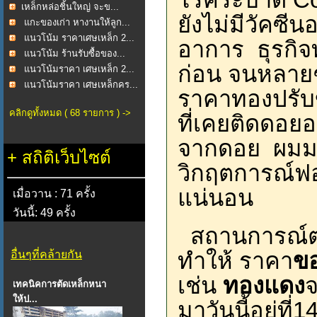
​เหล็กหล่อชิ้นใหญ่ จะข...
ยังไม่มีวัคซี
แกะของเก่า หางานให้ลูก...
แนวโน้ม ราคาเศษเหล็ก 2...
อาการ ธุรกิจท
แนวโน้ม ร้านรับซื้อของ...
ก่อน จนหลา
แนวโน้มราคา เศษเหล็ก 2...
แนวโน้มราคา เศษเหล็กคร...
ราคาทองปรับขึ
คลิกดูทั้งหมด ( 68 รายการ ) ->
ที่เคยติดดอยอ
จากดอย ผมมอง
+
สถิติเว็บไซต์
วิกฤตการณ์ฟอ
แน่นอน
เมื่อวาน : 71 ครั้ง
วันนี้: 49 ครั้ง
สถานการณ์ต่าง
ทำให้ ราคา
ขอ
อื่นๆที่คล้ายกัน
เช่น
ทองแดง
จ
เทคนิคการตัดเหล็กหนา
ให้ป...
มาวันนี้อยู่ที