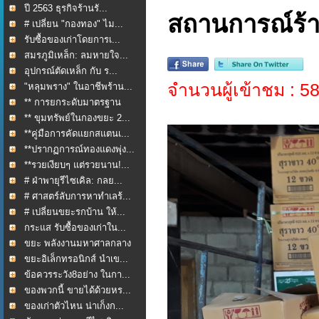
ปี 2563 ธุรกิจร้านรั...
สถานการณ์ร้าน
# เปลี่ยน "กองทอง" ไม...
รับซื้อของเก่าโดยการเ...
สมรภูมิเหล็ก: ลมหายใจ...
อุปกรณ์ตัดเหล็ก กับ ร...
จำนวนผู้เข้าชม : 5
"หลุมพราง" ในอาชีพร้าน...
** การยกระดับมาตรฐาน
กา...
** ขุมทรัพย์ในกองขยะ 2...
**คู่มือการคัดแยกสแตนเ...
**ปรากฏการณ์ทองแดงพุ่ง...
**รวยเงียบๆ แต่รวยนาน!...
# ฝ่าพายุรีไซเคิล: กลย...
# ศาสตร์ลับการหาทำเลร้...
# เปลี่ยนขยะรกบ้าน ให้...
กระแส รับซื้อของเก่าใน...
ขยะ พลังงานมหาศาลกลาง
ใ...
ขยะอิเล็กทรอนิกส์ นำเข...
ข้อควรระวัง8อย่าง ในกา...
ของพวกนี้ ขายได้ด้วยหร...
ของเก่าตัวไหน น่าเก็งก...