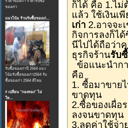
ราคาของเก่า ราคารับซื้อ
ก็ได้ คือ 1.ไ
ของเก่า
แล้ว ใช้เงินเ
แนวโน้ม ร้านรับซื้อของเก่...
เก่า
2.อาจจะเข้
กิจการลงก็ได้
นีไปได้ถือว่
ธุรกิจร้าน
รับซ
ข้อแนะนำกา
รับซื้อของเก่าปี 2564 แนว
คือ
โน้มรับซื้อของเก่า2564 รับ
ซื้อของเก่า 2564 ดีไหม
1. ซื้อมาขายไป
ขาดทุน
# เปลี่ยน "กองทอง" ไม่
ให...
2.ซื้อของเผื่
ลงจนขาดทุน
3.ลดค่าใช้จ่าย