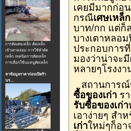
เคยมีมากก่อนใ
กรณี
เศษเหล็ก
บาท/กก แต่ก็ล
บางเตาหลอมปิ
การตัดเศษเหล็ก ตัดเหล็ก
ประกอบการที
เข้าเตาหลอม การใช้หัวตัด
มองว่าน่าจะม
เหล็ก เทคนิคการตัดเหล็ก
การเลือกใช้นมหนูตัดเหล็ก
หลายๆโรงงานป
หาข้อมูลราคาก่อนเปิดร้า
นร...
สถานการณ์ช่ว
ซื้อของเก่า
ราค
รับซื้อของเก่า
เอาง่ายๆ สำหรั
เก่า
ใหม่ๆก็อา