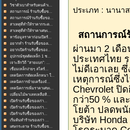
วิชาตัวเบาสำหรับคนค้าเ...
ประเภท : นานาส
สถานการณ์ ร้านรับซื้อข...
สถานการณ์ร้านรับซื้อขอ...
สาเหตุที่ทำให้ราคากระด...
สาเหตุที่ทำให้ราคาเศษเ...
สถานการณ์ร้า
หาข้อมูลราคาก่อนเปิดร้...
อยากทำ ร้านรับซื้อของเ...
ผ่านมา 2 เดื
อยากเปิดร้านรับซื้อของ...
ประเทศไทย รว
อุปกรณ์ชุดตัดเหล็ก 1 ช...
เจาะลึกวิถี "สายแบก": ...
ไม่ดีเอาเลย ซึ
เชื่อมเหล็กง่ายๆ สไตร์...
เทคนิคการตัดเหล็กหนา ใ...
เหตุการณ์ซึ่งไม
เทคนิคการย้ายเครื่องจั...
Chevrolet ปิ
เทคนิคการเพิ่มราคาเศษเ...
เปลี่ยนไม้พาเลทเหลือทิ...
กว่า50 % และ
เปิดร้านรับซื้อของเก่า...
โยต้า ปลดพนั
เปิดร้านรับซื้อของเก่า...
เปิดร้านรับซื้อของเก่า...
บริษัท Honda เ
เริ่มต้นทำร้านของเก่า ...
เศษกระดาษ ร้านรับซื้อข...
โรคระบาด Cov