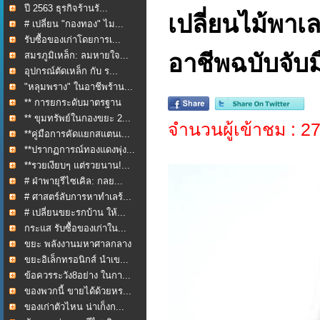
ปี 2563 ธุรกิจร้านรั...
เปลี่ยนไม้พาเลท
# เปลี่ยน "กองทอง" ไม...
รับซื้อของเก่าโดยการเ...
สมรภูมิเหล็ก: ลมหายใจ...
อาชีพฉบับจับ
อุปกรณ์ตัดเหล็ก กับ ร...
"หลุมพราง" ในอาชีพร้าน...
** การยกระดับมาตรฐาน
กา...
** ขุมทรัพย์ในกองขยะ 2...
จำนวนผู้เข้าชม : 2
**คู่มือการคัดแยกสแตนเ...
**ปรากฏการณ์ทองแดงพุ่ง...
**รวยเงียบๆ แต่รวยนาน!...
# ฝ่าพายุรีไซเคิล: กลย...
# ศาสตร์ลับการหาทำเลร้...
# เปลี่ยนขยะรกบ้าน ให้...
กระแส รับซื้อของเก่าใน...
ขยะ พลังงานมหาศาลกลาง
ใ...
ขยะอิเล็กทรอนิกส์ นำเข...
ข้อควรระวัง8อย่าง ในกา...
ของพวกนี้ ขายได้ด้วยหร...
ของเก่าตัวไหน น่าเก็งก...