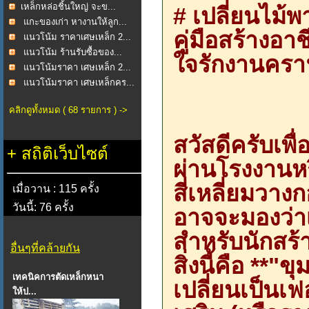
​เหล็กหล่อชิ้นใหญ่ จะข...
# เปลี่ยนไม้พ
แกะของเก่า หางานให้ลูก...
คู่มือสร้างอา
แนวโน้ม ราคาเศษเหล็ก 2...
แนวโน้ม ร้านรับซื้อของ...
ใจรักงานครา
แนวโน้มราคา เศษเหล็ก 2...
แนวโน้มราคา เศษเหล็กคร...
คลิกดูทั้งหมด ( 68 รายการ ) ->
สวัสดีครับเพื
+
สถิติเว็บไซต์
ผ่านโรงงานหร
สี่เหลี่ยมวาง
เมื่อวาน : 115 ครั้ง
วันนี้: 76 ครั้ง
อาจจะมองว่าเ
สำหรับนักสร้
อื่นๆที่คล้ายกัน
สิ่งนี้คือ **"
เทคนิคการตัดเหล็กหนา
เปลี่ยนเป็นเฟ
ให้ป...