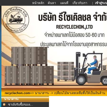
หน้าหลัก
ค้นหา
แผนที่
เกี่ยวกับเรา
|
เข้าสู่ระ
recyclechon.com
=>
นานาสาระ
-> เปลี่ยนไม้พาเลทเหลือทิ้งให้เป็นเงินล้า
นานาสาระ
ซาเล้งรับซื้อของเ...