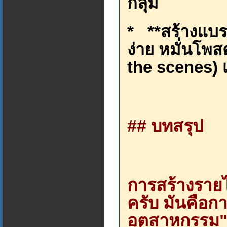
กลุ่ม
* **สร้างแบรน
ง่าย หมั่นโพส
the scenes) เ
## บทสรุป
การสร้างรายไ
ครับ มันคือ
อุตสาหกรรม"*