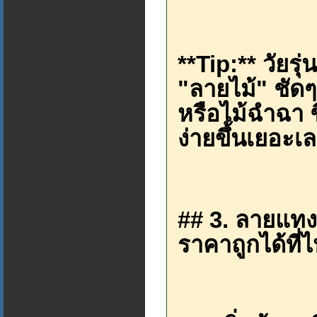
**Tip:** วัยร
"ลายไม้" ชัด
หรือไม้ฉำฉา 
ง่ายขึ้นเยอะเ
## 3. ลายแทงแ
ราคาถูกได้ที่