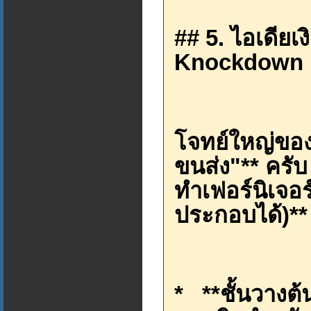
## 5. ไอเดียเง
Knockdown เ
โจทย์ใหญ่ของ
ขนส่ง"** ครับ
ทำเฟอร์นิเจ
ประกอบได้)**
* **ชั้นวางต้