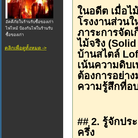
ในอดีต เมื่อไม
โรงงานส่วนใหญ
อัคคีภัยในร้านรับซื้อของเก่า
ไฟไหม้ ป้องกันไฟในร้านรับ
ภาระการจัดเก็บ
ซื้อของเก่า
ไม้จริง (Sol
คลิกเพื่อดูทั้งหมด ->
บ้านสไตล์ Loft
เน้นความดิบเท
ต้องการอย่างม
ความรู้สึกที่
## 2. รู้จักป
ครึ่ง