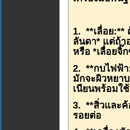
1. **เลื่อย:**
ลันดา* แต่ถ้า
หรือ *เลื่อยจิ
2. **กบไฟฟ้า
มักจะผิวหยาบ
เนียนพร้อมใช
3. **สิ่วและค
รอยต่อ