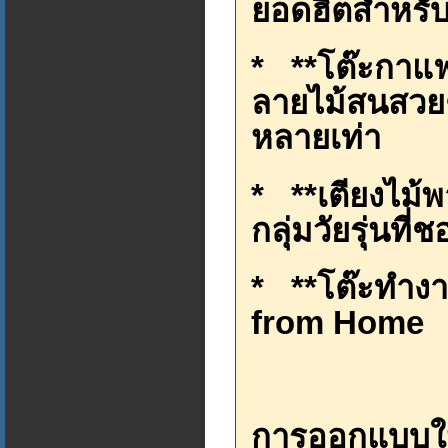
ยอดฮิตสำหรั
* **โต๊ะกาแฟ 
ลายไม้สนสวยๆ ใ
หลายเท่า
* **เตียงไม้พ
กลุ่มวัยรุ่นที
* **โต๊ะทำงา
from Home
การออกแบบให