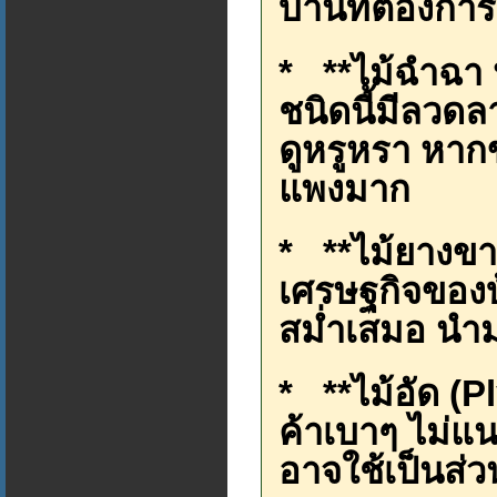
บ้านที่ต้องก
* **ไม้ฉำฉา ห
ชนิดนี้มีลวดล
ดูหรูหรา หาก
แพงมาก
* **ไม้ยางขา
เศรษฐกิจของบ้
สม่ำเสมอ นำม
* **ไม้อัด (P
ค้าเบาๆ ไม่แน
อาจใช้เป็นส่