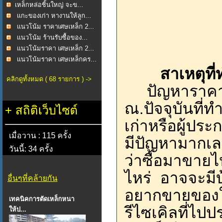
​เหล็กหล่อชิ้นใหญ่ จะข...
แกะของเก่า หางานให้ลูก...
แนวโน้ม ราคาเศษเหล็ก 2...
แนวโน้ม ร้านรับซื้อของ...
แนวโน้มราคา เศษเหล็ก 2...
แนวโน้มราคา เศษเหล็กคร...
สาเหตุท
คลิกดูทั้งหมด ( 68 รายการ ) ->
ปัญหาราคาใส
ณ.ปัจจุบันที่ท
+
สถิติเว็บไซต์
เก่าหรือผู้ประ
เมื่อวาน : 115 ครั้ง
มีปัญหามากเลย
วันนี้: 34 ครั้ง
ว่าซื้อมาขายไป
ไหร่ อาจจะมีบ
อื่นๆที่คล้ายกัน
อยากขายของใ
เทคนิคการตัดเหล็กหนา
รีไซเคิลที่ไ
ให้ป...