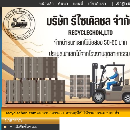
หน้าหลัก
ค้นหา
แผนที่
เกี่ยวกับเรา
|
เข้าสู่ระ
recyclechon.com
=>
นานาสาระ
-> สาเหตุที่ทำให้ราคากระดาษตกต่ำ
นานาสาระ
ซาเล้งรับซื้อของเ...