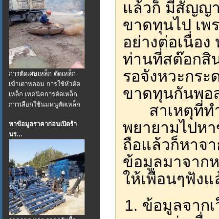
แล้วก็ มีสัญญ
ขาดทุนไป เพ
อย่างต่อเนื่อ
ท่านที่สต๊อกสิ
รอจังหวะกระดา
การตัดเศษเหล็ก ตัดเหล็ก
เข้าเตาหลอม การใช้หัวตัด
ขาดทุนกันพ
เหล็ก เทคนิคการตัดเหล็ก
การเลือกใช้นมหนูตัดเหล็ก
สาเหตุที่ทำ
พยายามไปหาข้อ
หาข้อมูลราคาก่อนเปิดร้า
นร...
ถือแล้วก็หาจ
ข้อมูลมาจากห
ให้เพื่อนๆฟังแ
ข้อมูลจากเ