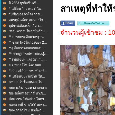
ปี 2563 ธุรกิจร้านรั...
สาเหตุที่ทำใ
# เปลี่ยน "กองทอง" ไม...
รับซื้อของเก่าโดยการเ...
สมรภูมิเหล็ก: ลมหายใจ...
อุปกรณ์ตัดเหล็ก กับ ร...
จำนวนผู้เข้าชม : 
"หลุมพราง" ในอาชีพร้าน...
** การยกระดับมาตรฐาน
กา...
** ขุมทรัพย์ในกองขยะ 2...
**คู่มือการคัดแยกสแตนเ...
**ปรากฏการณ์ทองแดงพุ่ง...
**รวยเงียบๆ แต่รวยนาน!...
# ฝ่าพายุรีไซเคิล: กลย...
# ศาสตร์ลับการหาทำเลร้...
# เปลี่ยนขยะรกบ้าน ให้...
กระแส รับซื้อของเก่าใน...
ขยะ พลังงานมหาศาลกลาง
ใ...
ขยะอิเล็กทรอนิกส์ นำเข...
ข้อควรระวัง8อย่าง ในกา...
ของพวกนี้ ขายได้ด้วยหร...
ของเก่าตัวไหน น่าเก็งก...