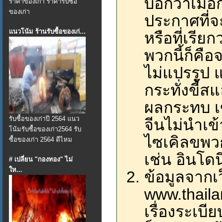
บอกว่าเมื่
ราคาของเก่า ราคารับซื้อ
ของเก่า
ประกาศที่
แนวโน้ม ร้านรับซื้อของเก่...
หรือที่เรีย
พวกนี้ก็คื
ไม่แปรรูป 
กระทั่งขี้
ผลกระทบ เ
รับซื้อของเก่าปี 2564 แนว
จีนไม่นำเข้
โน้มรับซื้อของเก่า2564 รับ
ไซเคิลขพวก
ซื้อของเก่า 2564 ดีไหม
เช่น อินโดน
# เปลี่ยน "กองทอง" ไม่
ให...
ข้อมูลจากเ
www.thailan
เรื่องระเบี