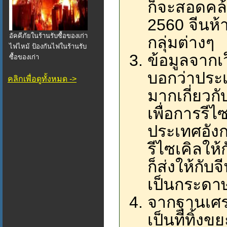
ก็จะสอดคล้
2560 จีนห
อัคคีภัยในร้านรับซื้อของเก่า
กลุ่มต่างๆ
ไฟไหม้ ป้องกันไฟในร้านรับ
ข้อมูลจาก
ซื้อของเก่า
บอกว่าประ
คลิกเพื่อดูทั้งหมด ->
มากเกี่ยวกั
เพื่อการรีไ
ประเทศอังก
รีไซเคิลให
ก็ส่งให้กั
เป็นกระดาษ
จากฐานเศร
เป็นที่ทิ้