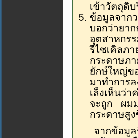
เข้าวัตถุด
ข้อมูลจากว
บอกว่ายากก
อุตสาหกรร
รีไซเคิลภ
กระดาษภาย
ยักษ์ใหญ่ข
มาทำการลง
เล็งเห็นว่
จะถูก ผมม
กระดาษสูงข
จากข้อมูลที่