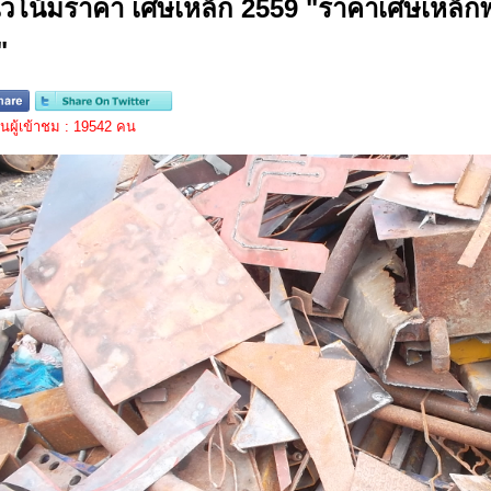
วโน้มราคา เศษเหล็ก 2559 "ราคาเศษเหล็
"
ผู้เข้าชม : 19542 คน