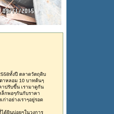
8ทั้งปี ตลาดวัตถุดิบ
าเตาหลอม 10 บาทต้นๆ
คาปรับขึ้น เรามาดูกัน
หล็กพอๆกันกับราคา
เก่าอย่างเราๆอยู่รอด
ได้ยินบ่อยๆในวงการ