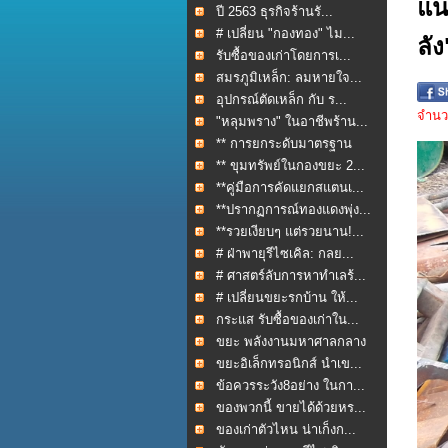
แน
ปี 2563 ธุรกิจร้านรั...
# เปลี่ยน "กองทอง" ไม...
ลัง
รับซื้อของเก่าโดยการเ...
สมรภูมิเหล็ก: ลมหายใจ...
อุปกรณ์ตัดเหล็ก กับ ร...
จำนวน
"หลุมพราง" ในอาชีพร้าน...
** การยกระดับมาตรฐาน
กา...
** ขุมทรัพย์ในกองขยะ 2...
**คู่มือการคัดแยกสแตนเ...
**ปรากฏการณ์ทองแดงพุ่ง...
**รวยเงียบๆ แต่รวยนาน!...
# ฝ่าพายุรีไซเคิล: กลย...
# ศาสตร์ลับการหาทำเลร้...
# เปลี่ยนขยะรกบ้าน ให้...
กระแส รับซื้อของเก่าใน...
ขยะ พลังงานมหาศาลกลาง
ใ...
ขยะอิเล็กทรอนิกส์ นำเข...
ข้อควรระวัง8อย่าง ในกา...
ของพวกนี้ ขายได้ด้วยหร...
ของเก่าตัวไหน น่าเก็งก...