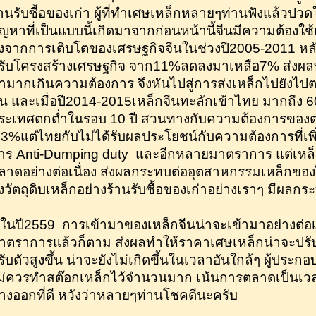
้านรับซื้อของเก่า ผู้ที่ทำเศษเหล็กหลายๆท่านฟังแล้วปวด
ัญหาที่เป็นแบบนี้เกิดมาจากก่อนหน้านี้จีนมีความต้องใ
ูงจากการเติบโตของเศรษฐกิจจีนในช่วงปี2005-2011 หลัง
รับโครงสร้างเศรษฐกิจ จาก11%ลดลงมาเหลือ7% ส่งผลท
ามากเกินความต้องการ จึงหันไปสู่การส่งเหล็กไปยังไ
ึ้น และเมื่อปี2014-2015เหล็กจีนทะลักเข้าไทย มากถึง
ระเทศตกต่ำในรอบ 10 ปี สวนทางกับความต้องการของตลา
.3%แต่ไทยกับไม่ได้รับผลประโยชน์กับความต้องการที่เพิ
าร Anti-Dumping duty และอีกหลายมาตราการ แต่เหล็กจี
ลาดอย่างต่อเนื่อง ส่งผลกระทบต่ออุตสาหกรรมเหล็กของไ
่งวัตถุดิบเหล็กอย่างร้านรับซื้อของเก่าอย่างเราๆ มีผลก
นปี2559 การเข้ามาของเหล็กจีนน่าจะเข้ามาอย่างต่อเน
าตราการแล้วก็ตาม ส่งผลทำให้ราคาเศษเหล็กน่าจะปรับ
รับตัวสูงขึ้น น่าจะยังไม่เกิดขึ้นในเวลาอันใกล้ๆ ผู้ประก
ม่ควรทำสต๊อกเหล็กไว้จำนวนมาก เน้นการตลาดเป็นเวลาช
างออกที่ดี หวังว่าหลายๆท่านโชคดีนะครับ