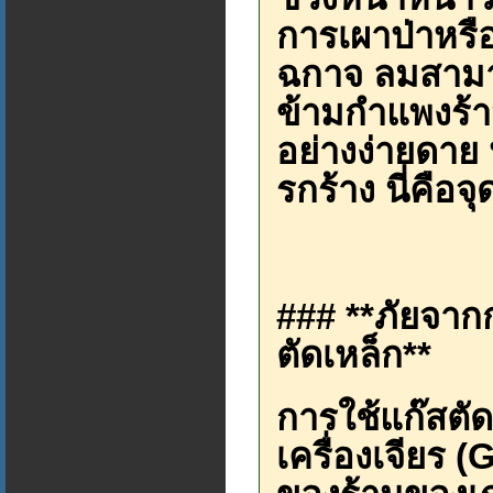
การเผาป่าหรือ
ฉกาจ ลมสามา
ข้ามกำแพงร้
อย่างง่ายดาย ห
รกร้าง นี่คือจุ
### **ภัยจา
ตัดเหล็ก**
การใช้แก๊สตัด
เครื่องเจียร 