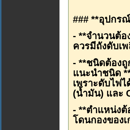
### **อุปกรณ์ด
- **จำนวนต้อ
ควรมีถังดับเพ
- **ชนิดต้องถ
แนะนำชนิด **
เพราะดับไฟได้
(น้ำมัน) และ 
- **ตำแหน่งต้
โดนกองของเก