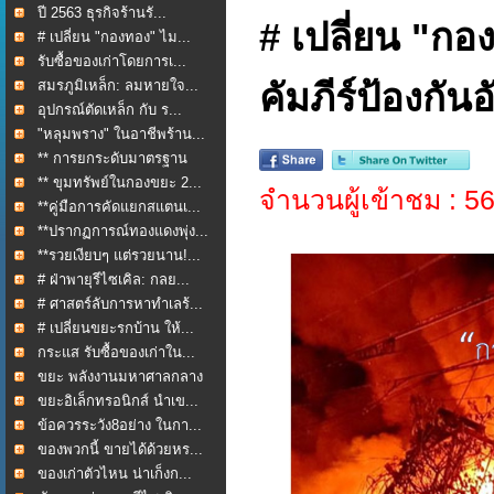
ปี 2563 ธุรกิจร้านรั...
# เปลี่ยน "กอ
# เปลี่ยน "กองทอง" ไม...
รับซื้อของเก่าโดยการเ...
สมรภูมิเหล็ก: ลมหายใจ...
คัมภีร์ป้องกัน
อุปกรณ์ตัดเหล็ก กับ ร...
"หลุมพราง" ในอาชีพร้าน...
** การยกระดับมาตรฐาน
กา...
** ขุมทรัพย์ในกองขยะ 2...
จำนวนผู้เข้าชม : 5
**คู่มือการคัดแยกสแตนเ...
**ปรากฏการณ์ทองแดงพุ่ง...
**รวยเงียบๆ แต่รวยนาน!...
# ฝ่าพายุรีไซเคิล: กลย...
# ศาสตร์ลับการหาทำเลร้...
# เปลี่ยนขยะรกบ้าน ให้...
กระแส รับซื้อของเก่าใน...
ขยะ พลังงานมหาศาลกลาง
ใ...
ขยะอิเล็กทรอนิกส์ นำเข...
ข้อควรระวัง8อย่าง ในกา...
ของพวกนี้ ขายได้ด้วยหร...
ของเก่าตัวไหน น่าเก็งก...