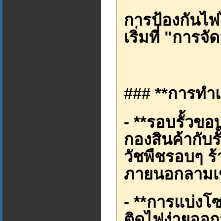
การป้องกันไฟไห
เริ่มที่ "การจ
### **การทำแ
- **รอบรั้วขอ
กองสินค้ากับร
วัชพืชรอบๆ ร้า
ภายนอกลามเข
- **การแบ่งโซ
ติดไฟง่ายออกจ