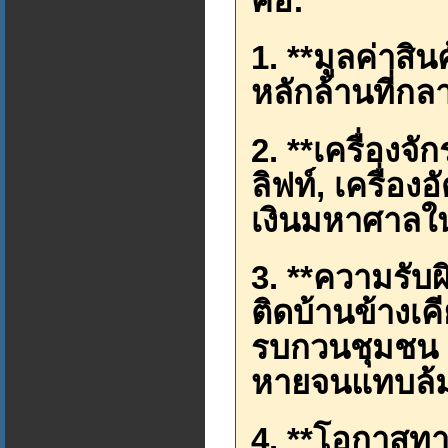
คือ:
1. **มูลค่าสิ
หลักล้านที่กลา
2. **เครื่องจ
ลิฟท์, เครื่อง
เงินมหาศาลใ
3. **ความรับ
ติดบ้านข้างเค
รบกวนชุมชน ค
หายจนแทบล้
4. **โอกาสทาง