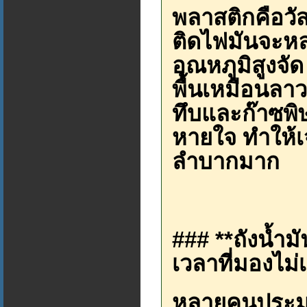
พลาสติกคือวัส
ติดไฟมันจะห
อุณหภูมิสูงจ
พื้นเหมือนลาว
ทึบและก๊าซพิ
หายใจ ทำให้เจ
ลำบากมาก
### **ถังน้ำม
เวลาที่มองไม่เ
หลายคนประมาท