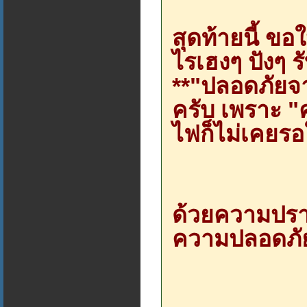
สุดท้ายนี้ ขอ
ไรเฮงๆ ปังๆ รั
**"ปลอดภัยจา
ครับ เพราะ "
ไฟก็ไม่เคยร
ด้วยความปรา
ความปลอดภั