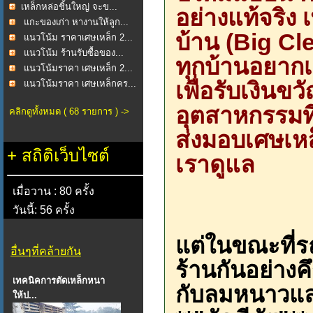
​เหล็กหล่อชิ้นใหญ่ จะข...
อย่างแท้จริ
แกะของเก่า หางานให้ลูก...
บ้าน (Big C
แนวโน้ม ราคาเศษเหล็ก 2...
แนวโน้ม ร้านรับซื้อของ...
ทุกบ้านอยากเ
แนวโน้มราคา เศษเหล็ก 2...
เพื่อรับเงิน
แนวโน้มราคา เศษเหล็กคร...
อุตสาหกรรมที
คลิกดูทั้งหมด ( 68 รายการ ) ->
ส่งมอบเศษเห
+
สถิติเว็บไซต์
เราดูแล
เมื่อวาน : 80 ครั้ง
วันนี้: 56 ครั้ง
แต่ในขณะที่รถ
อื่นๆที่คล้ายกัน
ร้านกันอย่างคึ
เทคนิคการตัดเหล็กหนา
กับลมหนาวและ
ให้ป...