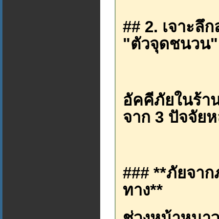
## 2. เจาะลึกส
"ตัวจุดชนวน"
อัคคีภัยในร้า
จาก 3 ปัจจัยห
### **ภัยจาก
ทาง**
ช่วงหน้าหนา