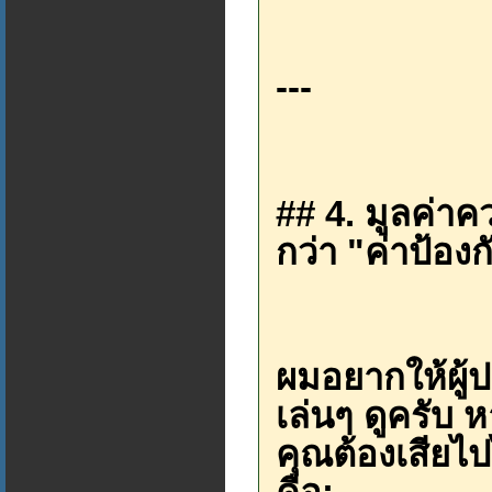
---
## 4. มูลค่าค
กว่า "ค่าป้องก
ผมอยากให้ผู
เล่นๆ ดูครับ หา
คุณต้องเสียไป